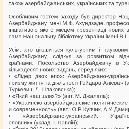
також азербайджанських, українських та туре
Особливим гостем заходу був директор Наці
Азербайджану імені М.Ф. Ахундзаде, профес
ініціативою якого місцем презентації нових
саме Національну бібліотеку України імені В.І
Усім, хто цікавиться культурним і наукови
Азербайджану, слідкує за розвитком ві
країнами, Посольство Азербайджану в Укр
кількадесят нових видань, серед яких:
•
«Лідер двох епох: Азербайджано-українсь
призму життя та діяльності Гейдара Алієва» (а
Туркевич, Л. Шпаковська);
•
«Який наш шлях?» (авт. М. Джалала);
•
«Украинско-азербайджанские политические
и современность» (авт.: О.Р. Купчик, А.У. Дами
•
«Азербайджано-український, Україно
словник» (уклад. І. Павлій);
•
«Ґоріс-2010: сезон театру та абсурду» (авт. Р