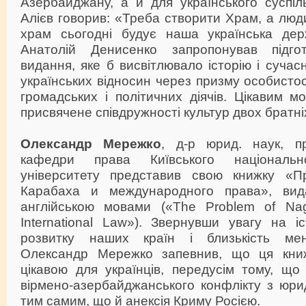
Азербайджану, а й для українського суспіл
Алієв говорив: «Треба створити Храм, а люди
храм сьогодні будує наша українська дер
Анатолій Денисенко запропонував підгот
видання, яке б висвітлювало історію і сучас
українських відносин через призму особистос
громадських і політичних діячів. Цікавим м
присвячене співдружності культур двох братні
Олександр Мережко
, д-р юрид. наук, п
кафедри права Київського національно
університету представив свою книжку «П
Карабаха и международного права», вид
англійською мовами («The Problem of Nag
International Law»). Звернувши увагу на і
розвитку наших країн і близькість мен
Олександр Мережко запевнив, що ця кни
цікавою для українців, передусім тому, що 
вірмено-азербайджанського конфлікту з юри
тим самим, що й анексія Криму Росією.