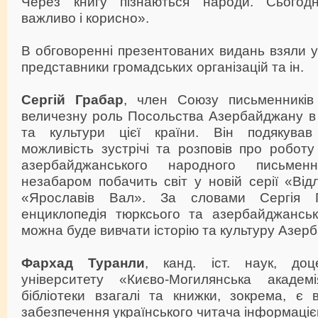
Через книгу пізнаються народи. Сьогод
важливо і корисно».
В обговоренні презентованих видань взяли уч
представники громадських організацій та ін.
Сергій Грабар
, член Союзу письменників 
величезну роль Посольства Азербайджану в п
та культури цієї країни. Він подякував
можливість зустрічі та розповів про роботу
азербайджанського народного письме
незабаром побачить світ у новій серії «Ві
«Ярославів Вал». За словами Сергія 
енциклопедія тюрксього та азербайджансько
можна буде вивчати історію та культуру Азер
Фархад Туранли
, канд. іст. наук, доц
університету «Києво-Могилянська академ
бібліотеки взагалі та книжки, зокрема, є
забезпечення українського читача інформаці