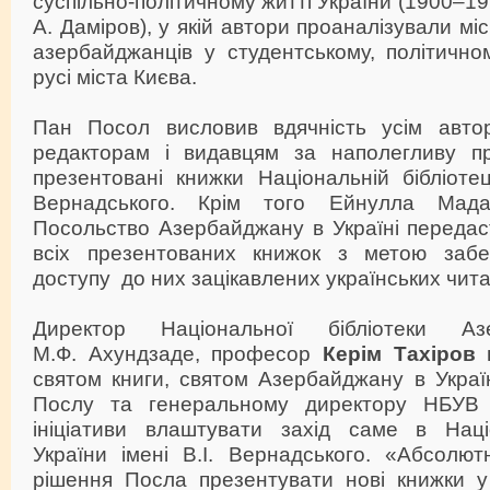
суспільно-політичному житті України (1900–191
А. Даміров), у якій автори проаналізували м
азербайджанців у студентському, політично
русі міста Києва.
Пан Посол висловив вдячність усім автор
редакторам і видавцям за наполегливу п
презентовані книжки Національній бібліотеці
Вернадського. Крім того Ейнулла Мада
Посольство Азербайджану в Україні передаст
всіх презентованих книжок з метою забе
доступу до них зацікавлених українських чита
Директор Національної бібліотеки Аз
М.Ф. Ахундзаде, професор
Керім Тахіров
н
святом книги, святом Азербайджану в Україн
Послу та генеральному директору НБУВ 
ініціативи влаштувати захід саме в Націо
України імені В.І. Вернадського. «Абсолю
рішення Посла презентувати нові книжки у 