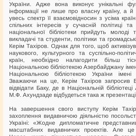
України. Адже вона виконує унікальні фу
інформації не лише про власну країну, а й 
увесь спектр її взаємовідносин з усіма краї
спільних інтересів у сучасній політиці та
національної бібліотеки прийдуть молоді т
викладачі та студенти, політики та громадські
Керім Тахіров. Однак для того, щоб активізува
наукового, культурного та суспільно-політ
країн, необхідно налагодити більш ті
Національною бібліотекою Азербайджану імен
Національною бібліотекою України імені 
Зважаючи на це, Керім Тахіров запросив 
відвідати Баку, де в Національній бібліотец
М.Ф. Ахундзаде відбудеться така ж презентаці
На завершення свого виступу Керім Тахі
захоплення видавничою діяльністю посольс
Україні: «Жодне дипломатичне представни
масштабних видавничих проектів. Але це