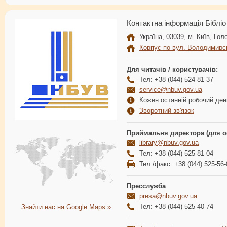
Контактна інформація Бібліо
Україна, 03039, м. Київ, Голо
Корпус по вул. Володимирс
Для читачів / користувачів:
Тел: +38 (044) 524-81-37
service@nbuv.gov.ua
Кожен останній робочий день
Зворотний зв'язок
Приймальня директора (для о
library@nbuv.gov.ua
Тел: +38 (044) 525-81-04
Тел./факс: +38 (044) 525-56-
Пресслужба
presa@nbuv.gov.ua
Тел: +38 (044) 525-40-74
Знайти нас на Google Maps »