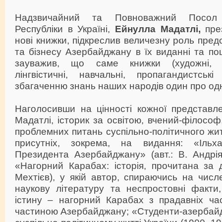
Надзвичайний та Повноважний Посол 
Республіки в Україні,
Ейнулла Мадатлі,
през
нові книжки, підкреслив величезну роль предст
та бізнесу Азербайджану в їх виданні та п
зауважив, що саме книжки (художні, іс
лінгвістичні, навчальні, пропагандистськ
збагаченню знань наших народів один про од
Наголосивши на цінності кожної представле
Мадатлі, історик за освітою, вчений-філософ
проблемних питань суспільно-політичного жит
присутніх, зокрема, на видання: «Ільх
Президента Азербайджану» (авт.: В. Андрія
«Нагорний Карабах: історія, прочитана за 
Мехтієв), у якій автор, спираючись на чис
наукову літературу та неспростовні факти
істину – нагорний Карабах з прадавніх час
частиною Азербайджану; «Студенти-азербайд