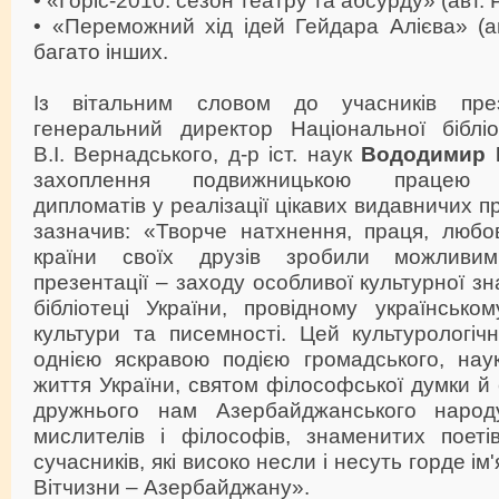
•
«Переможний хід ідей Гейдара Алієва» (а
багато інших.
Із вітальним словом до учасників през
генеральний директор Національної бібліо
В.І. Вернадського, д-р іст. наук
Вододимир 
захоплення подвижницькою працею а
дипломатів у реалізації цікавих видавничих пр
зазначив: «Творче натхнення, праця, любов
країни своїх друзів зробили можливим
презентації – заходу особливої культурної зн
бібліотеці України, провідному українсько
культури та писемності. Цей культурологіч
однією яскравою подією громадського, наук
життя України, святом філософської думки й 
дружнього нам Азербайджанського народ
мислителів і філософів, знаменитих поетів
сучасників, які високо несли і несуть горде і
Вітчизни – Азербайджану».