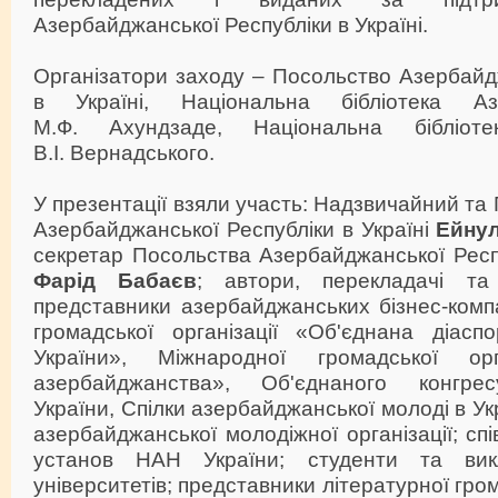
Азербайджанської Республіки в Україні.
Організатори заходу – Посольство Азербайд
в Україні, Національна бібліотека Аз
М.Ф. Ахундзаде, Національна бібліоте
В.І. Вернадського.
У презентації взяли участь: Надзвичайний т
Азербайджанської Республіки в Україні
Ейнул
секретар Посольства Азербайджанської Респу
Фарід Бабаєв
; автори, перекладачі та
представники азербайджанських бізнес-компа
громадської організації «Об'єднана діасп
України», Міжнародної громадської орга
азербайджанства», Об'єднаного конгре
України, Спілки азербайджанської молоді в Укр
азербайджанської молодіжної організації; сп
установ НАН України; студенти та викл
університетів; представники літературної гром