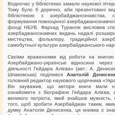
Водночас у бібліотеках замало наукової літер
Тому було б доречно, аби презентовані вид
бібліотекою з азербайджанознавства,
формування повноцінної азербаджанознавчої к
фонді НБУВ. Фархад Туранли висловив спо
азербаджанознавчих видань надалі розшири
мистецтва, фольклору, традиційної азерб
самобутньої культури азербайджанського нар
Своїми враженнями від роботи на книгою 
Азербайджано-українські відносини чере
діяльності Гейдара Алієва» (авт.: А. Денисе
Шпаковська) поділився
Анатолій Денисен
головний редактор наукового щорічника «Укр
Він зауважив, що автори книги мали н
ознайомити з біографією Гейдара Алієва, а
великого патріота, який знайшов мужність,
того, щоб зробити Азербайджан таким, яким
думку Анатолія Денисенка, ця книжка є зн