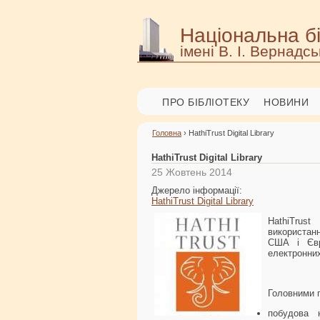
Національна бі
імені В. І. Вернадсь
ПРО БІБЛІОТЕКУ
НОВИНИ
Головна
› HathiTrust Digital Library
HathiTrust Digital Library
25 Жовтень 2014
Джерело інформації:
HathiTrust Digital Library
HathiTrust
використанн
США і Євр
електронних
Головними 
побудова н