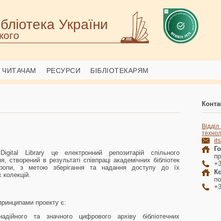
бліотека України
кого
ЧИТАЧАМ
РЕСУРСИ
БІБЛІОТЕКАРЯМ
Конта
Відді
технол
it
Г
 Digital Library це електронний репозитарій спільного
пр
я, створений в результаті співпраці
академічних
бібліотек
+3
опи, з метою зберігання та надання доступу до їх
К
 колекцій.
по
+3
принципами проекту є:
адійного та значного цифрового архіву бібліотечних