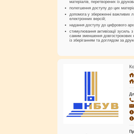
матеріалів, перетворених із друко
полегшення доступу до цих матеріа
допомога у збереженні важливих л
електронних версій;
надання доступу до цифрового арх
стимулювання активізації зусиль з 
самим зменшення довгострокових ка
із зберіганням та доглядом за дру
Ко
Дл
Пр