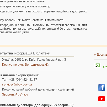
ваних джерел наукових установ;
лів для установ уасників проекту;
юдських докуентів шляхом створення надійних і доступних
іву особам, які мають обмежені можливості;
координації спільних бібліотечних стратегій зберігання, тим
пітальних та експлуатаційних витрат бібліотек, пов'язаних
кованими колекціями.
нтактна інформація Бібліотеки
» Держав
Україна, 03039, м. Київ, Голосіївський пр., 3
Корпус по вул. Володимирській
Опл
я читачів / користувачів:
Тел: +38 (044) 524-81-37
service@nbuv.gov.ua
Кожен останній робочий день місяця - санітарний
Зворотний зв'язок
иймальня директора (для офіційних звернень):