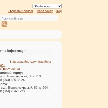
Зворотний зв'язок
Мапа сайту
Вхід
ктна інформація
л інформаційно-комунікаційних
огій
s@nbuv.gov.ua
оловний корпус
,
осп. Голосіївський, 3, к. 209.
8 (044) 525-36-24
орпус
 вул. Володимирській, 62, к. 204.
8 (044) 234-16-28