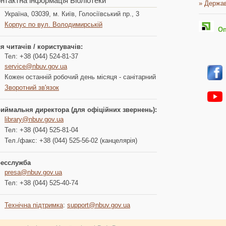
нтактна інформація Бібліотеки
» Держав
Україна, 03039, м. Київ, Голосіївський пр., 3
Корпус по вул. Володимирській
Опл
я читачів / користувачів:
Тел: +38 (044) 524-81-37
service@nbuv.gov.ua
Кожен останній робочий день місяця - санітарний
Зворотний зв'язок
иймальня директора (для офіційних звернень):
library@nbuv.gov.ua
Тел: +38 (044) 525-81-04
Тел./факс: +38 (044) 525-56-02 (канцелярія)
есслужба
presa@nbuv.gov.ua
Тел: +38 (044) 525-40-74
Технічна підтримка
:
support@nbuv.gov.ua