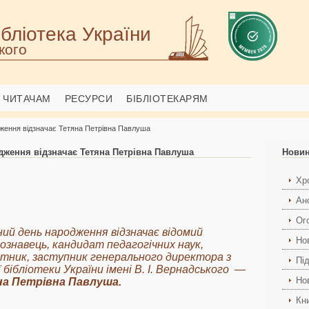
бліотека України
кого
ЧИТАЧАМ
РЕСУРСИ
БІБЛІОТЕКАРЯМ
дження відзначає Тетяна Петрівна Павлуша
дження відзначає Тетяна Петрівна Павлуша
Нови
Хро
Ан
Ог
ний день народження відзначає відомий
Но
кознавець, кандидат педагогічних наук,
ітник, заступник генерального директора з
Пі
 бібліотеки України імені В. І. Вернадського —
Но
а Петрівна Павлуша.
Кн