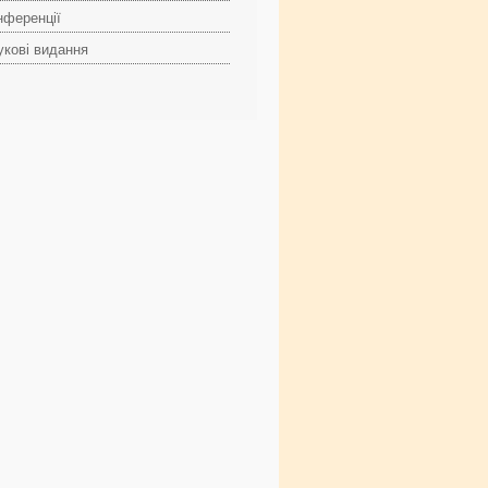
нференції
укові видання