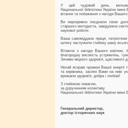
У цей чудовий день, вельмиш
Національної бібліотеки України імені
вітання та побажання з нагоди Вашого
Ви нерозривно поєднали свою дол
старшого методиста, завідувача секто
наукової роботи.
Ваша самовіддана праця, патріотизм
шляху заслужили глибоку шану всього 
Вітаючи з нагоди Вашого ювілею, б
благородну високість устремлінь, гум
Зичимо міцного здоров'я, щасливого до
Нехай яскраві промені Вашої енергії т
та керівника, засіяні Вами на ниві у
врожаєм здоров'я, добра і любові!
З глибокою повагою,
за дорученням колективу
Національної бібліотеки України імені 
Генеральний директор,
доктор історичн