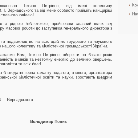
Ко
ановна Тетяно Петрівно, від імені колективу
 В. І. Вернадського та від мене особисто прийміть найщиріші
На
 славного ювілею!
ю з рідною Бібліотекою, пройшовши славний шлях від
ру масової роботи до заступника генерального директора з
 та подвижництво на всіх щаблях трудового та наукового
нашого колективу та бібліотечної громадськості України.
ажаємо Вам, Тетяно Петрівно, зберегти на багато років
анність вчинків та невтомну енергію до великих звершень.
вголіття та всіх благ!
а благодатні зерна таланту педагога, вченого, організатора
країнської бібліотечної освіти та науки, зростають щедрим
В. І. Вернадського
их наук
Володимир Попик