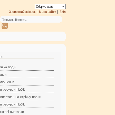
Зворотний зв'язок
Мапа сайту
Вхід
ни
ніка подій
онси
олошення
ві ресурси НБУВ
дписатись на стрічку новин
ві ресурси НБУВ
ижкові виставки