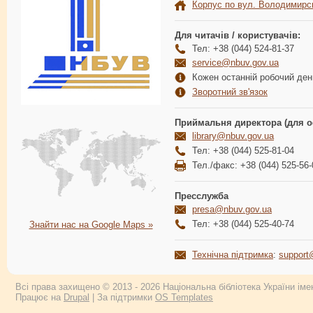
Корпус по вул. Володимирс
Для читачів / користувачів:
Тел: +38 (044) 524-81-37
service@nbuv.gov.ua
Кожен останній робочий день
Зворотний зв'язок
Приймальня директора (для о
library@nbuv.gov.ua
Тел: +38 (044) 525-81-04
Тел./факс: +38 (044) 525-56-
Пресслужба
presa@nbuv.gov.ua
Тел: +38 (044) 525-40-74
Знайти нас на Google Maps »
Технічна підтримка
:
support
Всі права захищено © 2013 - 2026 Національна бібліотека України імен
Працює на
Drupal
| За підтримки
OS Templates