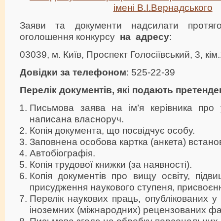
імені В.І.Вернадського
Заяви та документи надсилати протяг
оголошення конкурсу
на адресу
:
03039, м. Київ, Проспект Голосіївський, 3, кім
Довідки за телефоном
: 525-22-39
Перелік документів, які подають претенде
Письмова заява на ім’я керівника про у
написана власноруч.
Копія документа, що посвідчує особу.
Заповнена особова картка (анкета) встано
Автобіографія.
Копія трудової книжки (за наявності).
Копія документів про вищу освіту, підвищ
присудження наукового ступеня, присвоєнн
Перелік наукових праць, опублікованих у 
іноземних (міжнародних) рецензованих фа