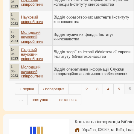
08-
співробітник
колекцій Інституту книгознавства
2023
1-
Науковий
Відділ образотворчих мистецтв Інституту
08-
співробітник
книгознавства
2023
1-
Молодший
Відділ музичних фондів Інститут
08-
науковий
книгознавства
2023
співробітник
1-
Старший
Відділ теорії та історії бібліотечної справи
08-
науковий
Інституту бібліотекознавства
2023
співробітник
1-
Молодший
Відділ оперативної інформації Служби
08-
науковий
інформаційно-аналітичного забезпечення
2023
співробітник
« перша
‹ попередня
2
3
4
5
…
6
наступна ›
остання »
…
Контактна інформація Бібліо
Україна, 03039, м. Київ, Голо