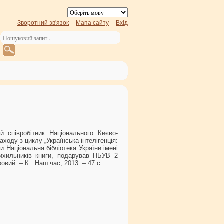
Зворотний зв'язок
Мапа сайту
Вхід
й співробітник Національного Києво-
ходу з циклу „Українська інтелігенція:
и Національна бібліотека України імені
рихильників книги, подарував НБУВ 2
овий. – К.: Наш час, 2013. – 47 с.