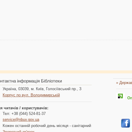
нтактна інформація Бібліотеки
» Держав
Україна, 03039, м. Київ, Голосіївський пр., 3
Корпус по вул. Володимирській
Опл
я читачів / користувачів:
Тел: +38 (044) 524-81-37
service@nbuv.gov.ua
Кожен останній робочий день місяця - санітарний
Зворотний зв'язок