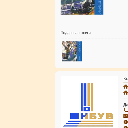
Подаровані книги:
Ко
Дл