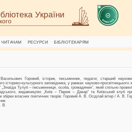
бліотека України
кого
ЧИТАЧАМ
РЕСУРСИ
БІБЛІОТЕКАРЯМ
 Васильович Горовий, історик, письменник, педагог, старший наукови
го історико-культурного заповідника, у рамках науково-просвітницького за
і” „Зінаїда Тулуб – письменниця, особа, громадянин”, який спільно провел
надського, видавництво „Київ – Париж – Дакар” та Київський клуб п
и збірки власних поетичних творів: Горовий А. В. Осідлай вітер / А. В. Гор
ник:
. В.