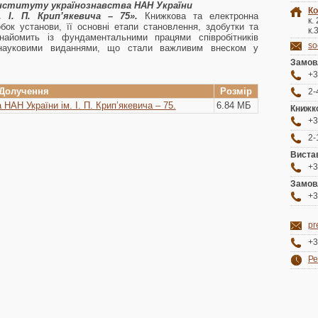
нституту українознавства НАН України
Ко
. І. П. Крип’якевича – 75».
Книжкова та електронна
к.
ок установи, її основні етапи становлення, здобутки та
к.
знайомить із фундаментальними працями співробітників
so
, науковими виданнями, що стали важливим внеском у
Замов
+3
Долучення
Розмір
2-
 НАН України ім. І. П. Крип’якевича – 75.
6.84 МБ
Книжко
+3
2-
Виста
+3
Замов
+3
pr
+3
Ре