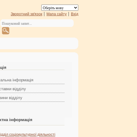
Зворотний зв'язок
Мапа сайту
Вхід
ація
гальна інформація
ставки відділу
вини відділу
ктна інформація
ідділ соціокультурної діяльності