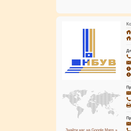
Ко
Дл
Пр
Пр
Знайти нас на Google Maps »