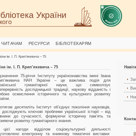
бліотека України
кого
ЧИТАЧАМ
РЕСУРСИ
БІБЛІОТЕКАРЯМ
ни ім. І. П. Крип’якевича – 75
ни ім. І. П. Крип’якевича – 75
Навіг
дзначення 75-річчя Інституту українознавства імені Івана
За
рип’якевича НАН України – це важлива подія для
країнської гуманітарної науки, що символізує
Ви
зперервність дослідницької традиції, наукову відданість і
ибоке осмислення історичного та культурного розвитку
Но
раїни.
отягом десятиліть Інститут об’єднує покоління науковців,
і досліджують ключові проблеми української історії – від
внини до сучасності, формуючи історичну пам’ять та
Конта
рияючи розвитку гуманітарного знання.
цієї нагоди відділом соціокультурної діяльності
дготовлено електронну та книжкову тематичні виставки
В