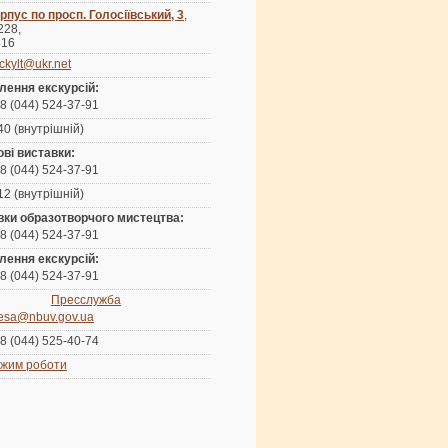
рпус по просп. Голосіївський, 3
,
 228,
316
ckylt@ukr.net
лення екскурсій:
8 (044) 524-37-91
40 (внутрішній)
ві виставки:
8 (044) 524-37-91
12 (внутрішній)
вки образотворчого мистецтва:
8 (044) 524-37-91
лення екскурсій:
8 (044) 524-37-91
Пресслужба
esa@nbuv.gov.ua
8 (044) 525-40-74
жим роботи