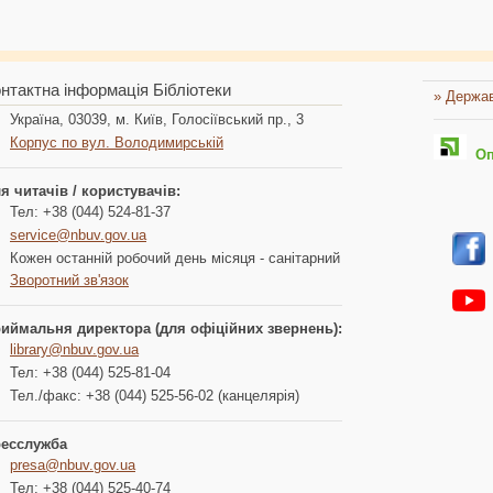
нтактна інформація Бібліотеки
» Держав
Україна, 03039, м. Київ, Голосіївський пр., 3
Корпус по вул. Володимирській
Опл
я читачів / користувачів:
Тел: +38 (044) 524-81-37
service@nbuv.gov.ua
Кожен останній робочий день місяця - санітарний
Зворотний зв'язок
иймальня директора (для офіційних звернень):
library@nbuv.gov.ua
Тел: +38 (044) 525-81-04
Тел./факс: +38 (044) 525-56-02 (канцелярія)
есслужба
presa@nbuv.gov.ua
Тел: +38 (044) 525-40-74