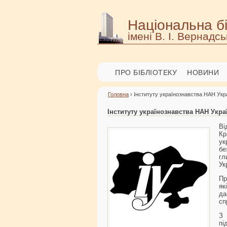
Національна бі
імені В. І. Вернадсь
ПРО БІБЛІОТЕКУ
НОВИНИ
Головна
› Інституту українознавства НАН Украї
Інституту українознавства НАН Украї
Ві
К
у
бе
гл
Ук
Пр
як
да
сп
З 
пі