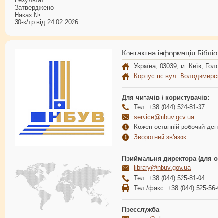
Результат:
Затверджено
Наказ №:
30-к/тр від 24.02.2026
Контактна інформація Бібліо
Україна, 03039, м. Київ, Голо
Корпус по вул. Володимирс
Для читачів / користувачів:
Тел: +38 (044) 524-81-37
service@nbuv.gov.ua
Кожен останній робочий день
Зворотний зв'язок
Приймальня директора (для о
library@nbuv.gov.ua
Тел: +38 (044) 525-81-04
Тел./факс: +38 (044) 525-56-
Пресслужба