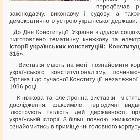
передбачав р
законодавчу, виконавчу і судову, а тако
демократичного устрою української держави.
До Дня Конституції України відділом соціоку
підготовлено тематичну книжкову та елек
історії українських конституцій: Конститу
315»
.
Виставки мають на меті познайомити корис
українського конституціоналізму, починаю
Орлика і до сучасної Конституції незалежної
1996 році.
Книжкова та електронна виставки містять 
дослідження, факсиміле, періодичні вид
ілюструють тяглість ідей державності, п
українській історії. З більш повною книжко
ознайомитись в приміщенні головного корпусу 