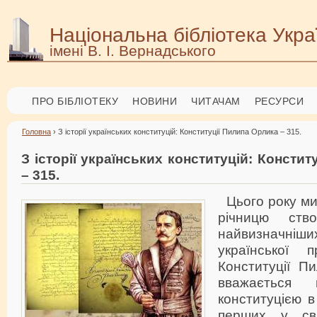
Національна бібліотека Укра
імені В. І. Вернадського
ПРО БІБЛІОТЕКУ
НОВИНИ
ЧИТАЧАМ
РЕСУРСИ
Головна
› З історії українських конституцій: Конституції Пилипа Орлика – 315.
З історії українських конституцій: Консти
– 315.
Цього року ми
річницю ств
найвизначн
української 
Конституції П
вважається
конституцією в
перших у сві