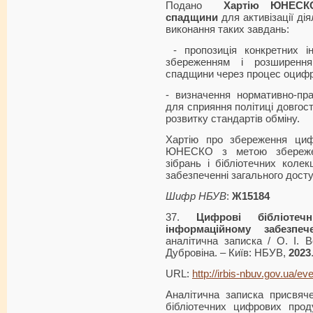
Подано
Хартію ЮНЕСК
спадщини
для активізації дія
виконання таких завдань:
- пропозиція конкретних ін
збереженням і розширенн
спадщини через процес оциф
- визначення нормативно-пр
для сприяння політиці довгос
розвитку стандартів обміну.
Хартію про збереження ци
ЮНЕСКО з метою збережен
зібрань і бібліотечних коле
забезпеченні загального дост
Шифр НБУВ
:
Ж15184
37.
Цифрові бібліоте
інформаційному забезпеч
аналітична записка / О. І. В
Дубровіна. – Київ: НБУВ,
2023
URL:
http://irbis-nbuv.gov.ua/ev
Аналітична записка присвяч
бібліотечних цифрових проду