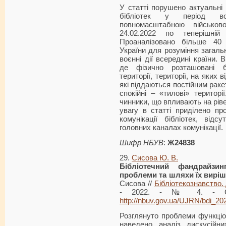
У статті порушено актуальні 
бібліотек у період воє
повномасштабною військов
24.02.2022 по теперішній
Проаналізовано більше 40 
України для розуміння загальн
воєнні дії всередині країни. 
де фізично розташовані бі
території, території, на яких 
які піддаються постійним рак
спокійні – «тилові» територі
чинники, що впливають на ріве
увагу в статті приділено пр
комунікації бібліотек, відс
головних каналах комунікації.
Шифр НБУВ
:
Ж24838
29.
Сисова Ю. В.
Бібліотечний
фандрайзинг
проблеми та шляхи їх вирі
Сисова //
Бібліотекознавство.
- 2022. - № 4. - С. 
http://nbuv.gov.ua/UJRN/bdi_2
Розглянуто проблеми функціон
наведено аналіз дискусійн