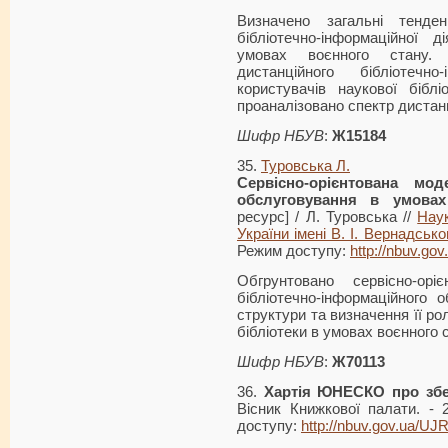
Визначено загальні тенде
бібліотечно-інформаційної д
умовах воєнного стану.
дистанційного бібліотечно
користувачів наукової бібл
проаналізовано спектр дистанц
Шифр НБУВ
:
Ж15184
35.
Туровська Л.
Сервісно
-орієнтована мод
обслуговування в умовах
ресурс] / Л. Туровська //
Наук
України імені В. І. Вернадсько
Режим доступу:
http://nbuv.g
Обгрунтовано сервісно-орі
бібліотечно-інформаційного о
структури та визначення її рол
бібліотеки в умовах воєнного 
Шифр НБУВ
:
Ж70113
36.
Хартія ЮНЕСКО про зб
Вісник Книжкової палати. - 
доступу:
http://nbuv.gov.ua/U