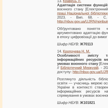
13.
Кравець Л.
Адаптація системи функцій 
воєнного стану [Електронний
праці Національної бібліотеки 
2023. - Вип. 68. - С. 
http://nbuv.gov.ua/UJRN/npnbu
Обґрунтовано поняття «
аргументовано адаптацію функ
в епоху цифровізації до вимог
Шифр НБУВ
:
Ж70113
14.
Кропочева Н. М.
Особливості змісту т
інформаційних ресурсів ме
умовах воєнного стану
[Елек
//
Бібліотечний Меркурій
. - 2
доступу:
http://nbuv.gov.ua/U
Розглянуто діяльність біблі
освіти — учасниць мережі ос
України в контексті створе
інформаційних ресурсів н
спрямування в умовах воєнног
Шифр НБУВ
:
Ж101821