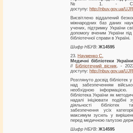
№ 1. - С. 10
доступу:
http://nbuv.gov.ua/U
Висвітлено віддалений безко
міжнародних баз даних наук
учених, підтримку України с
допомогу вченим України під
бібліотечної справи в Україні.
Шифр НБУВ
:
Ж14595
23.
Науменко С.
Медичні бібліотеки Україн
//
Бібліотечний вісник
. - 20
доступу:
http://nbuv.gov.ua/U
Розглянуто досвід бібліотек 
над забезпеченням військо
необхідною інформацією.
бібліотека України як методич
надалі ініціювати подібні з
діяльності бібліотек та 
забезпечення усіх категор
максимум зусиль у вирішенн
перед медичною галуззю держ
Шифр НБУВ
:
Ж14595