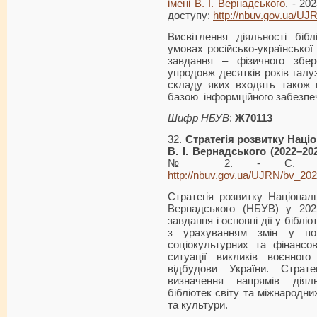
імені В. І. Вернадського
. - 20
доступу:
http://nbuv.gov.ua/U
Висвітлення діяльності біб
умовах російсько-української 
завдання – фізичного збе
упродовж десятків років галу
складу яких входять також ц
базою інформційного забезпеч
Шифр НБУВ
:
Ж70113
32.
Стратегія розвитку Націо
В. І. Вернадського (2022–20
№ 2. - С. 3-6.
http://nbuv.gov.ua/UJRN/bv_20
Стратегія розвитку Національн
Вернадського (НБУВ) у 2022
завдання і основні дії у біблі
з урахуванням змін у полі
соціокультурних та фінансо
ситуації викликів воєнног
відбудови України. Страте
визначення напрямів діял
бібліотек світу та міжнародних
та культури.