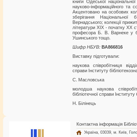
книги Одеської національної
науково-інформаційного та со
Акцентовано на особових кол
зберігання Національної б
Вернадського; колекції прижит
літератури XIX - початку XX ст
професора Б. В. Варнеке у бі
Ушинського тощо.
Шифр НБУВ:
ВА866816
Виставку підготували:
наукова співробітниця відділ
справи Інституту бібліотекозн
С. Масловська
молодша наукова співробіт
бібліотечної справи Інституту
Н. Білінець
Контактна інформація Бібліо
Україна, 03039, м. Київ, Голо