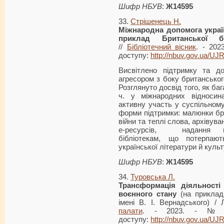
Шифр НБУВ
:
Ж14595
33.
Стрішенець Н.
Міжнародна допомога україн
приклад Британської бі
//
Бібліотечний вісник
. - 202
доступу:
http://nbuv.gov.ua/U
Висвітлено підтримку та д
агресором з боку британського
Розглянуто досвід того, як баг
ч. у міжнародних відносина
активну участь у суспільному
форми підтримки: малюнки бри
війни та теплі слова, архівув
е-ресурсів, надання мат
бібліотекам, що потерпают
української літератури й культ
Шифр НБУВ
:
Ж14595
34.
Туровська Л.
Трансформація діяльності
воєнного стану
(на прикладі
імені В. І. Вернадського) /
палати
. - 2023. - № 
доступу:
http://nbuv.gov.ua/U