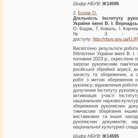
Шифр НБУВ
:
Ж14595
2.
Бодак О.
Діяльність Інституту рук
України імені В. І. Вернадс
О. Бодак, Т. Коваль, І. Корче
№ 3. - С. 3
доступу:
http://nbuv.gov.ua/U
Висвітлено результати роботи
бібліотеки України імені В. І
половині 2023 р., окреслено 
загрози рукописним пам’ятк
російської збройної агресії, 
захисту та збереження, а с
робіт з метою збереження о
рукопису; відновлення роботи 
долучення Інституту рукопису 
активізація участі Інстит
національних науково-культур
збереження рукописних доку
тимчасове зберігання інши
виставкових та інших заході
рукописних документів; н
національної культурної спад
Шифр НБУВ
:
Ж14595