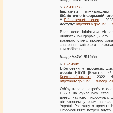
5.
Дем’янюк Л.
Ініціативи міжнародних
бібліотечно-інформаційного
//
Бібліотечний вісник
. - 202
доступу:
http://nbuv.gov.ua/U
Висвітлено ініціативи міжна
бібліотечно-інформаційно
воєнного стану, проаналізов
значення світового резон
книгозбірень.
Шифр НБУВ:
Ж14595
6.
Ейсмонт Ю.
Бібліотеки
у процесах диста
досвід НБУВ
[Електронний
Книжкової палати
. - 2022. -
http://nbuv.gov.ua/UJRN/vkp_2
Обґрунтовано потребу в еле
НБУВ на сучасному етапі. 
даних наукової інформації, 
вітчизняним ученим на час
Україні. Розглянуто проєкти
інформаційних потреб внутрі