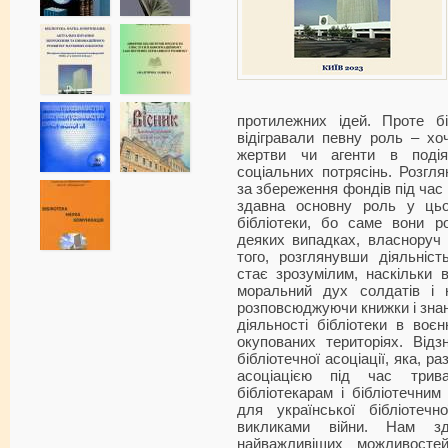
протилежних ідей. Проте бі
відігравали певну роль – хо
жертви чи агенти в подія
соціальних потрясінь. Розгля
за збереження фондів під час 
здавна основну роль у цьо
бібліотеки, бо саме вони ро
деяких випадках, власноруч р
того, розглянувши діяльніст
стає зрозумілим, наскільки 
моральний дух солдатів і 
розповсюджуючи книжки і знан
діяльності бібліотеки в воє
окупованих територіях. Відз
бібліотечної асоціації, яка, 
асоціацією під час трив
бібліотекарам і бібліотечни
для української бібліотечн
викликами війни. Нам з
найважливіших можливосте