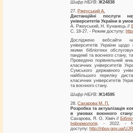
Шифр НБУВ
:
Ж
24838
27.
Ржеуський А.
Дистанційні послуги на
університетів України в умо
А. Ржеуський, Н. Кунанець //
С. 18-27. - Режим доступу:
htt
Досліджено вебсайти на
університетів України щодо 
якими бібліотеки обслугову
пандемії та воєнного стану, та
Проведено порівняльний анал
класичних університетів Укр
Сумського державного унів
найбільшого переліку диста
класичних університетів Укра
та воєнного стану.
Шифр НБУВ
:
Ж14595
28.
Сахарова М. П.
Розробка та актуалізація ко
в умовах воєнного стану:
Сахарова, Я. О. Хіміч //
Біблі
Інформологія
. - 2022. - 
доступу:
http://nbuv.gov.ua/U