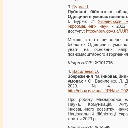
3.
Бурміс І.
Публічні бібліотеки об'є
Одещини в умовах воєнного 
І. Бурміс //
Український 
інформаційних наук
. - 2022
доступу:
http://nbuv.gov.ua/UJ
Метою статті є виявлення ос
бібліотек Одещини в умовах
уваги на основних нап
повномасштабного вторгнення 
Шифр НБУВ
:
Ж101715
4.
Василенко О.
Збереження та інноваційний
умовах
/ О. Василенко, Л. Д
2023. - № 4. - С. 8
http://nbuv.gov.ua/UJRN/bv_20
Про роботу Міжнародної нау
Наука. Комунікація. Акт
інноваційного розвитку наук
Національній бібліотеці Укра
жовтня 2023 р.
Шифр НБУВ
:
Ж14595