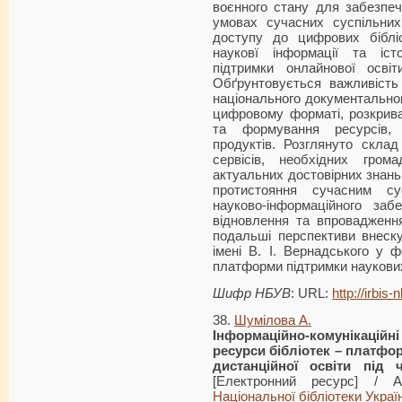
воєнного стану для забезпеч
умовах сучасних суспільних
доступу до цифрових біблі
науковї інформації та іст
підтримки онлайнової освіт
Обґрунтовується важливість
національного документальног
цифровому форматі, розкрива
та формування ресурсів, 
продуктів. Розглянуто склад
сервісів, необхідних гро
актуальних достовірних знан
протистояння сучасним су
науково-інформаційного забе
відновлення та впровадження
подальші перспективи внеску
імені В. І. Вернадського у 
платформи підтримки наукових
Шифр НБУВ
: URL:
http://irbis
38.
Шумілова А.
Інформаційно-комунікацій
ресурси бібліотек
– платфор
дистанційної освіти під 
[Електронний ресурс] /
Національної бібліотеки Україн