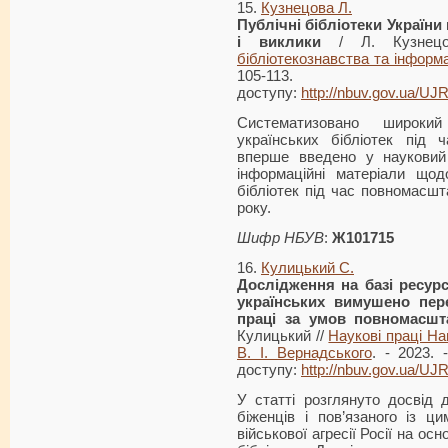
15.
Кузнецова Л.
Публічні бібліотеки України
і виклики
/ Л. Кузнец
бібліотекознавства та інформ
105-113
доступу:
http://nbuv.gov.ua/UJ
Систематизовано широки
українських бібліотек під ча
вперше введено у науковий 
інформаційні матеріали щод
бібліотек під час повномасшт
року.
Шифр НБУВ
:
Ж101715
16.
Кулицький С.
Дослідження на базі ресурс
українських вимушено пере
праці за умов повномасштаб
Кулицький //
Наукові праці Нац
В. І. Вернадського
. - 2023. 
доступу:
http://nbuv.gov.ua/U
У статті розглянуто досвід 
біженців і пов’язаного із ц
військової агресії Росії на ос