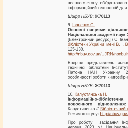
воєнного стану, обґрунтовано
інформаційний технологій для 
Шифр НБУВ
:
Ж70113
9.
Іваненко С.
Основні напрями діяльност
Національної академії наук 
[Електронний ресурс] / С. Іван
бібліотеки України імені В. І.
125-138. - 
http://nbuv.gov.ua/UJRN/npnbu
Вперше представлено основ
технічної бібліотеки Інстит
Патона НАН Україниу 20
особливості роботи книгозбірн
Шифр НБУВ
:
Ж70113
10.
Капустянська Н.
Інформаційно-бібліотеч
повоєнного відновлення:
Капустянська //
Бібліотечний 
Режим доступу:
http://nbuv.g
Про роботу засідання Інфо
червня 2023 р.) Національ