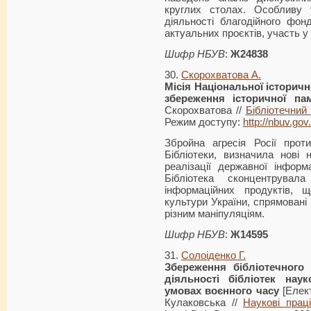
круглих столах. Особливу 
діяльності благодійного фон
актуальних проєктів, участь у
Шифр НБУВ
:
Ж24838
30.
Скорохватова А.
Місія Національної історично
збереження історичної пам
Скорохватова //
Бібліотечний 
Режим доступу:
http://nbuv.g
Збройна агресія Росії прот
Бібліотеки, визначила нові 
реалізації державної інформ
Бібліотека сконцентрува
інформаційних продуктів, 
культури України, спрямовані 
різним маніпуляціям.
Шифр НБУВ
:
Ж14595
31.
Солоіденко Г.
Збереження бібліотечного
діяльності бібліотек
науко
умовах воєнного часу
[Елект
Кулаковська //
Наукові праці