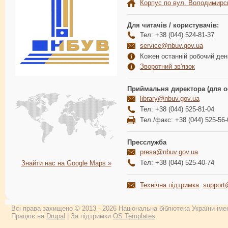
Корпус по вул. Володимирс
Для читачів / користувачів:
Тел: +38 (044) 524-81-37
service@nbuv.gov.ua
Кожен останній робочий день
Зворотний зв'язок
Приймальня директора (для о
library@nbuv.gov.ua
Тел: +38 (044) 525-81-04
Тел./факс: +38 (044) 525-56-
Пресслужба
presa@nbuv.gov.ua
Тел: +38 (044) 525-40-74
Знайти нас на Google Maps »
Технічна підтримка
:
support
Всі права захищено © 2013 - 2026 Національна бібліотека України імен
Працює на
Drupal
| За підтримки
OS Templates