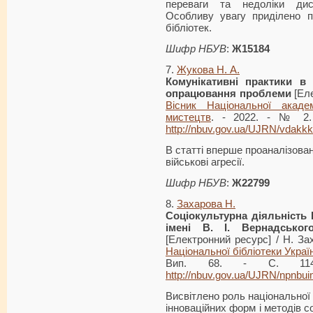
переваги та недоліки дист
Особливу увагу приділено п
бібліотек.
Шифр НБУВ
:
Ж15184
7.
Жукова Н. А.
Комунікативні
практики в п
опрацювання проблеми
[Еле
Вісник Національної акаде
мистецтв
. - 2022. - № 2. 
http://nbuv.gov.ua/UJRN/vdak
В статті вперше проаналізован
військові агресії.
Шифр НБУВ
:
Ж22799
8.
Захарова Н.
Соціокультурна діяльність 
імені В. І. Вернадсько
[Електронний ресурс] / Н. За
Національної бібліотеки Україн
Вип. 68. - С. 114-
http://nbuv.gov.ua/UJRN/npnbu
Висвітлено роль національної 
інноваційних форм і методів с