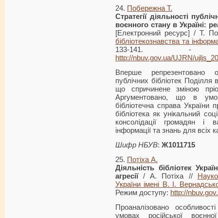
24.
Побережна Т.
Стратегії діяльності публіч
воєнного стану в Україні: р
[Електронний ресурс] / Т. П
бібліотекознавства та інформ
133-141. - 
http://nbuv.gov.ua/UJRN/ujlis_
Вперше репрезентовано оп
публічних бібліотек Поділля в
що спричинене зміною пріор
Аргументовано, що в умова
бібліотечна справа України 
бібліотека як унікальний соц
консолідації громадян і 
інформації та знань для всіх к
Шифр НБУВ
:
Ж1011715
25.
Потіха А.
Діяльність бібліотек Украї
агресії
/ А. Потіха //
Науко
України імені В. І. Вернадськ
Режим доступу:
http://nbuv.g
Проаналізовано особливості
умовах російської воєнної