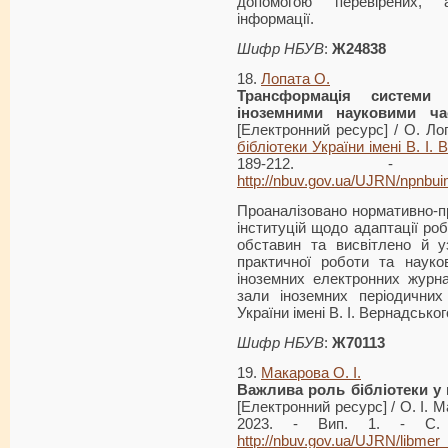
допомогою перевірених, 
інформації.
Шифр НБУВ
:
Ж
24838
18.
Лопата О.
Трансформація
системи об
іноземними науковими ч
[Електронний ресурс] / О. Ло
бібліотеки України імені В. І.
189-212. - 
http://nbuv.gov.ua/UJRN/npnbu
Проаналізовано нормативно-пр
інституцій щодо адаптації ро
обставин та висвітлено й у
практичної роботи та науко
іноземних електронних журн
зали іноземних періодичних
України імені В. І. Вернадськог
Шифр НБУВ
:
Ж70113
19.
Макарова О. І.
Важлива роль бібліотек
и у
[Електронний ресурс] / О. І. М
2023. - Вип. 1. - С. 
http://nbuv.gov.ua/UJRN/libme