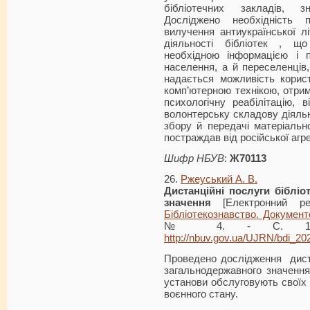
бібліотечних закладів, з
Досліджено необхідність п
вилучення антиукраїнської л
діяльності бібліотек , щ
необхідною інформацією і 
населення, а й переселенців,
надається можливість корис
комп’ютерною технікою, отрим
психологічну реабілітацію, 
волонтерську складову діяльно
збору й передачі матеріально
постраждав від російської агре
Шифр НБУВ
:
Ж70113
26.
Ржеуський А. В.
Дистанційні
послуги бібліот
значення
[Електронний ре
Бібліотекознавство. Документ
№ 4. - С. 11-16
http://nbuv.gov.ua/UJRN/bdi_2
Проведено дослідження диста
загальнодержавного значення 
установи обслуговують своїх 
воєнного стану.