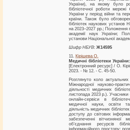
України), на якому було ро
бібліотечної роботи мережі
України у період війни та пе
країни. Також було обговоре
бібліотек наукових установ Н
на 2023–2027 рр.; Положення 
академії наук України; Пол
установи Національної академі
Шифр НБУВ
:
Ж14595
11.
Кірішева О.
Медичні бібліотек
и України
[Електронний ресурс] / О. Кір
2023. - № 12. - С. 45-50.
Розглянуто коло актуальних
Міжнародної науково-практи
діяльності медичних бібліот
листопада 2023 р.). Учасники 
онлайн-сервіси в бібліотеч
медичної науки, освіти та
діяльність медичних бібліотек
доступу до світових інформац
забезпеченні вітчизняної 
об'єднання ресурсів бібл
інформаційного простору; роз