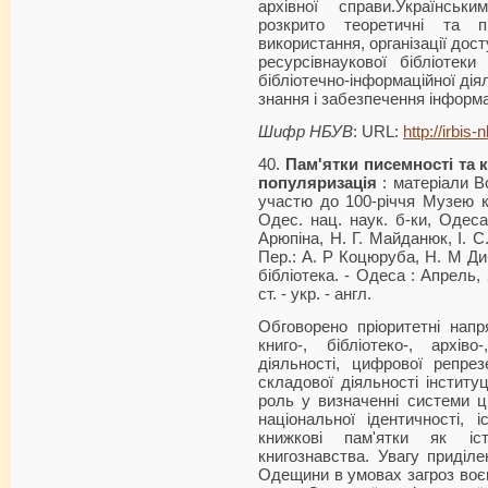
архівної справи.Українсь
розкрито теоретичні та п
використання, організації дос
ресурсівнаукової бібліотеки
бібліотечно-інформаційної дія
знання і забезпечення інформа
Шифр НБУВ
: URL:
http://irbis
40.
Пам'ятки писемності та 
популяризація
: матеріали Вс
участю до 100-річчя Музею кни
Одес. нац. наук. б-ки, Одеса,
Арюпіна, Н. Г. Майданюк, І. С
Пер.: А. Р Коцюруба, Н. М Ди
бібліотека. - Одеса : Апрель, 20
ст. - укp. - англ.
Обговорено пріоритетні нап
книго-, бібліотеко-, архіво
діяльності, цифрової репрез
складової діяльності інституц
роль у визначенні системи ц
національної ідентичності, і
книжкові пам'ятки як іст
книгознавства. Увагу приділ
Одещини в умовах загроз воєн