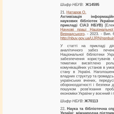
Шифр НБУВ
:
Ж14595
21.
Натаров О.
Активізація інформаційн
наукових бібліотек
України
прикладі СІАЗ НБУВ)
[Елек
Наукові праці Національної
Вернадського
. - 2023. - Вип.
http://nbuv.gov.ua/UJRN/npnbu
У статті на прикладі дія
аналітичного забез пече
Національної бібліотеки Укр
забезпечення користувачів 
тематики висвітлено рол
комунікаційних установ в умо
стану в Україні. Наголошен
владних структур та громадсь
українських вчених, передусі
обороноздатності і безпеки 
пошуком розв’язання про
економіки України у воєнний і 
Шифр НБУВ
:
Ж70113
22
. Наука та бібліотечна с
Україні: міжнародна підтри