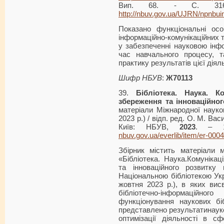
Вип. 68. - С. 316-
http://nbuv.gov.ua/UJRN/npnbu
Показано функціональні особ
інформаційно-комунікаційних т
у забезпеченні науковою інфо
час навчального процесу, 
практику результатів цієї діял
Шифр НБУВ
:
Ж70113
39.
Бібліотека. Наука. Ком
збереження та інноваційног
матеріали Міжнародної науков
2023 р.) / відп. ред. О. М. Вас
Київ: НБУВ,
2023
. – 
nbuv.gov.ua/everlib/item/er-000
Збірник містить матеріали м
«Бібліотека. Наука.Комунікац
та інноваційного розвитку н
Національною бібліотекою Укра
жовтня 2023 р.), в яких вис
бібліотечно-інформаційног
функціонування наукових бі
представлено результатинауко
оптимізації діяльності в сфе