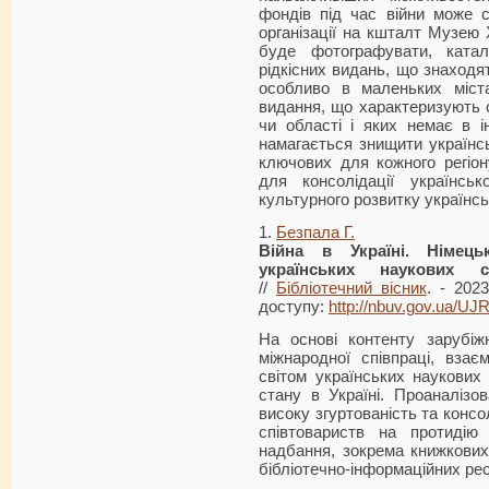
фондів під час війни може с
організації на кшталт Музею Х
буде фотографувати, катало
рідкісних видань, що знаходят
особливо в маленьких міст
видання, що характеризують с
чи області і яких немає в і
намагається знищити українс
ключових для кожного регіо
для консолідації українсь
культурного розвитку українсько
1.
Безпала Г.
Війна в Україні. Німец
українських наукових сп
//
Бібліотечний вісник
. - 202
доступу:
http://nbuv.gov.ua/U
На основі контенту зарубіжн
міжнародної співпраці, взає
світом українських наукових
стану в Україні. Проаналізо
високу згуртованість та конс
співтовариств на протидію
надбання, зокрема книжкових
бібліотечно-інформаційних рес