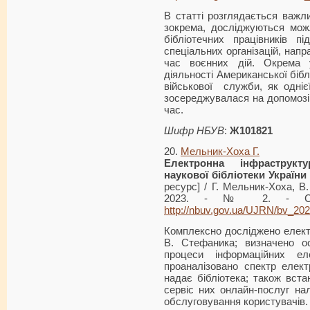
В статті розглядається важли
зокрема, досліджуються можл
бібліотечних працівників п
спеціальних організацій, нап
час воєнних дій. Окрема 
діяльності Американської біблі
військової служби, як одніє
зосереджувалася на допомозі 
час.
Шифр НБУВ
:
Ж101821
20.
Мельник-Хоха Г.
Електронна
інфраструкту
наукової бібліотеки України
ресурс] / Г. Мельник-Хоха, В
2023. - № 2. - С. 
http://nbuv.gov.ua/UJRN/bv_20
Комплексно досліджено елект
В. Стефаника; визначено осо
процеси інформаційних еле
проаналізовано спектр елект
надає бібліотека; також вст
сервіс них онлайн-послуг на
обслуговування користувачів.