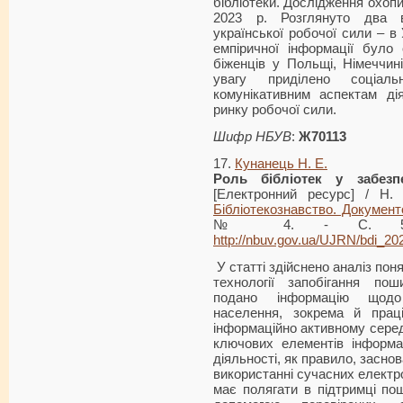
бібліотеки. Дослідження охопи
2023 р. Розглянуто два в
української робочої сили – в
емпіричної інформації було
біженців у Польщі, Німеччині,
увагу приділено соціальн
комунікативним аспектам дія
ринку робочої сили.
Шифр НБУВ
:
Ж70113
17.
Кунанець Н. Е.
Роль
бібліотек у забезпе
[Електронний ресурс] / Н.
Бібліотекознавство. Документ
№ 4. - С. 5-10.
http://nbuv.gov.ua/UJRN/bdi_2
У статті здійснено аналіз пон
технології запобігання пош
подано інформацію щодо 
населення, зокрема й прац
інформаційно активному середо
ключових елементів інформац
діяльності, як правило, засн
використанні сучасних електро
має полягати в підтримці пош