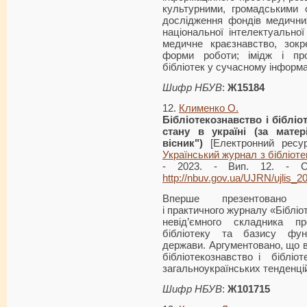
культурними, громадськими о
дослідження фондів медичних
національної інтелектуальної
медичне краєзнавство, зокр
форми роботи; імідж і проф
бібліотек у сучасному інформ
Шифр НБУВ
:
Ж15184
12.
Клименко О.
Бібліотек
ознавство і біблі
стану в україні (за мате
вісник")
[Електронний ресур
Український журнал з бібліот
- 2023. - Вип. 12. - С
http://nbuv.gov.ua/UJRN/ujlis_
Вперше презентовано ко
і практичного журналу «Бібліо
невід’ємного складника п
бібліотеку та базису функ
держави. Аргументовано, що в
бібліотекознавство і бібліо
загальноукраїнських тенденці
Шифр НБУВ
:
Ж101715