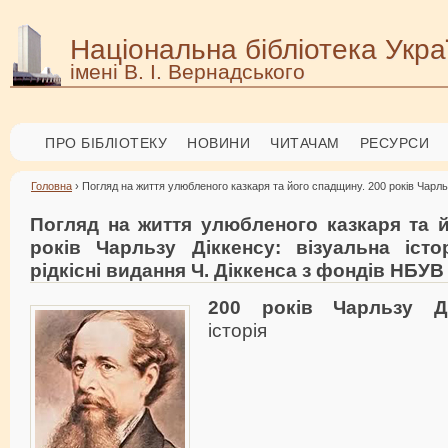
Національна бібліотека Укра
імені В. І. Вернадського
ПРО БІБЛІОТЕКУ
НОВИНИ
ЧИТАЧАМ
РЕСУРСИ
Головна
› Погляд на життя улюбленого казкаря та його спадщину. 200 років Чарльзу
Погляд на життя улюбленого казкаря та й
років Чарльзу Діккенсу: візуальна істо
рідкісні видання Ч. Діккенса з фондів НБУВ
200 років Чарльзу Ді
історія