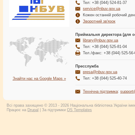
Тел: +38 (044) 524-81-37
service@nbuv.gov.ua
Кожен останній робочий день
Зворотний зв'язок
Приймальня директора (для о
library@nbuv.gov.ua
Тел: +38 (044) 525-81-04
Тел./факс: +38 (044) 525-56-
Пресслужба
presa@nbuv.gov.ua
Тел: +38 (044) 525-40-74
Знайти нас на Google Maps »
Технічна підтримка
:
support
Всі права захищено © 2013 - 2026 Національна бібліотека України імен
Працює на
Drupal
| За підтримки
OS Templates