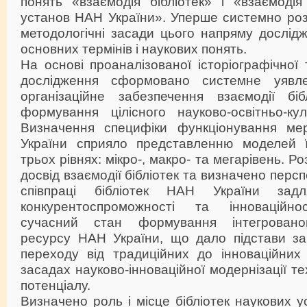
понять «взаємодія бібліотек» і «взаємодія
установ НАН України». Уперше системно роз
методологічні засади цього напряму дослід
основних термінів і наукових понять.
На основі проаналізованої історіографічної
дослідження сформовано системне уявл
організаційне забезпечення взаємодії біб
формування цілісного науково-освітньо-кул
Визначення специфіки функціонування мер
України сприяло представленню моделей ї
трьох рівнях: мікро-, макро- та мегарівень. Р
досвід взаємодії бібліотек та визначено перс
співпраці бібліотек НАН України зад
конкурентоспроможності та інноваційно
сучасний стан формування інтегровано
ресурсу НАН України, що дало підстави з
переходу від традиційних до інноваційних
засадах науково-інноваційної модернізації те
потенціалу.
Визначено роль і місце бібліотек наукових 