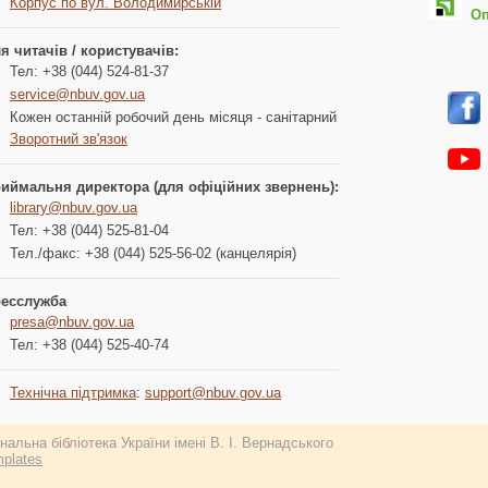
Корпус по вул. Володимирській
Опл
я читачів / користувачів:
Тел: +38 (044) 524-81-37
service@nbuv.gov.ua
Кожен останній робочий день місяця - санітарний
Зворотний зв'язок
иймальня директора (для офіційних звернень):
library@nbuv.gov.ua
Тел: +38 (044) 525-81-04
Тел./факс: +38 (044) 525-56-02 (канцелярія)
есслужба
presa@nbuv.gov.ua
Тел: +38 (044) 525-40-74
Технічна підтримка
:
support@nbuv.gov.ua
альна бібліотека України імені В. І. Вернадського
plates