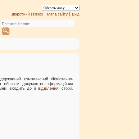
Зворотний зв'язок
Мапа сайту
Вхід
одержавний комплексний бібліотечно-
за обсягом документно-інформаційних
їни, входить до її
відділення історії,