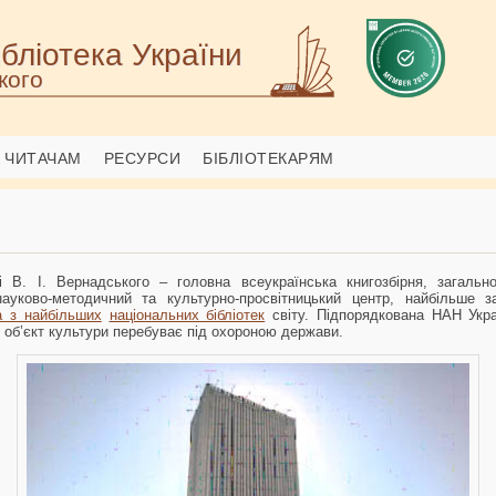
бліотека України
кого
ЧИТАЧАМ
РЕСУРСИ
БІБЛІОТЕКАРЯМ
ні В. І. Вернадського – головна всеукраїнська книгозбірня, загальн
науково-методичний та культурно-просвітницький центр, найбільше 
 з найбільших
національних бібліотек
світу. Підпорядкована НАН Укра
й об’єкт культури перебуває під охороною держави.