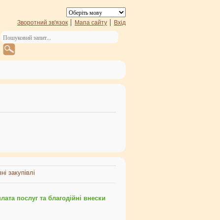
Зворотний зв'язок
Мапа сайту
Вхід
ні закупівлі
ата послуг та благодійні внески