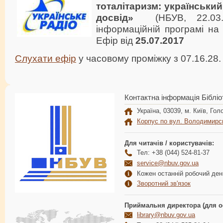
тоталітаризм: український
досвід»
(НБУВ, 22.03.
інформаційній програмі на 
Ефір від
25.07.2017
Слухати ефір
у часовому проміжку з 07.16.28.
Контактна інформація Бібліо
Україна, 03039, м. Київ, Голо
Корпус по вул. Володимирс
Для читачів / користувачів:
Тел: +38 (044) 524-81-37
service@nbuv.gov.ua
Кожен останній робочий день
Зворотний зв'язок
Приймальня директора (для о
library@nbuv.gov.ua