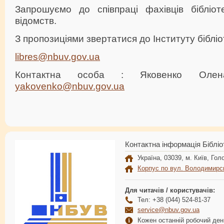
Запрошуємо до співпраці фахівців бібліот
відомств.
З пропозиціями звертатися до Інституту бібл
libres@nbuv.gov.ua
Контактна особа : Яковенко Олен
yakovenko@nbuv.gov.ua
Контактна інформація Бібліо
Україна, 03039, м. Київ, Голо
Корпус по вул. Володимирс
Для читачів / користувачів:
Тел: +38 (044) 524-81-37
service@nbuv.gov.ua
Кожен останній робочий день