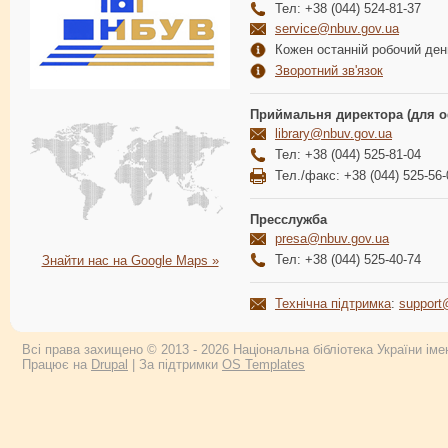
Тел: +38 (044) 524-81-37
service@nbuv.gov.ua
Кожен останній робочий день
Зворотний зв'язок
Приймальня директора (для о
library@nbuv.gov.ua
Тел: +38 (044) 525-81-04
Тел./факс: +38 (044) 525-56-
Пресслужба
presa@nbuv.gov.ua
Тел: +38 (044) 525-40-74
Знайти нас на Google Maps »
Технічна підтримка
:
support
Всі права захищено © 2013 - 2026 Національна бібліотека України імен
Працює на
Drupal
| За підтримки
OS Templates