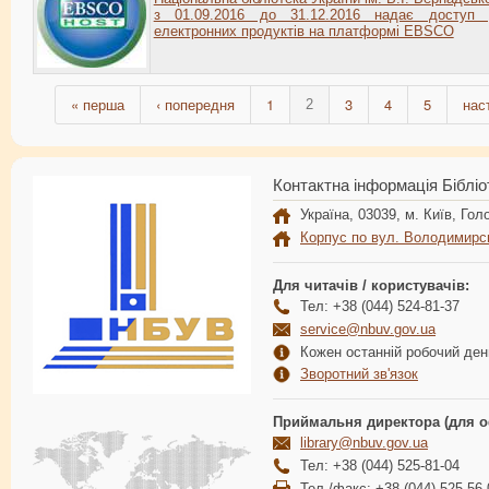
з 01.09.2016 до 31.12.2016 надає доступ 
електронних продуктів на платформі EBSCO
« перша
‹ попередня
1
3
4
5
нас
2
Контактна інформація Бібліо
Україна, 03039, м. Київ, Голо
Корпус по вул. Володимирс
Для читачів / користувачів:
Тел: +38 (044) 524-81-37
service@nbuv.gov.ua
Кожен останній робочий день
Зворотний зв'язок
Приймальня директора (для о
library@nbuv.gov.ua
Тел: +38 (044) 525-81-04
Тел./факс: +38 (044) 525-56-