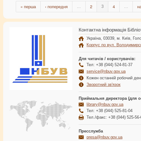
« перша
‹ попередня
2
4
н
…
3
…
Контактна інформація Бібліо
Україна, 03039, м. Київ, Голо
Корпус по вул. Володимирс
Для читачів / користувачів:
Тел: +38 (044) 524-81-37
service@nbuv.gov.ua
Кожен останній робочий день
Зворотний зв'язок
Приймальня директора (для о
library@nbuv.gov.ua
Тел: +38 (044) 525-81-04
Тел./факс: +38 (044) 525-56-
Пресслужба
presa@nbuv.gov.ua