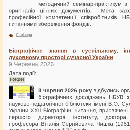
методичний семінар-практикум з
оригіналів цінних документів. Мета за
професійної компетенції співробітників НБ
питаннями збереження фондів.
Семінари
Біографічне знання в суспільному, ін
духовному просторі сучасної України
9 Червень 2026
Дата події:
3-06-2026
3 червня 2026 року
відбулись орг
біографічних досліджень НБУВ з
науково-педагогічної бібліотеки імені В.О. 
України
ХХІІ Біографічні читання, присвячені 
першого директора інституту, доктора
професора Віталія Сергійовича Чишка (1951