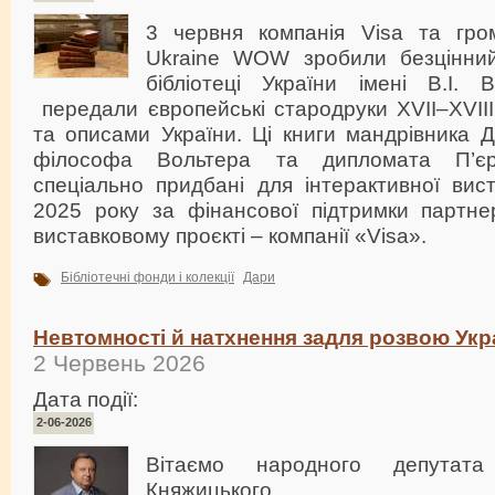
3 червня компанія Visa та гром
Ukraine WOW зробили безцінний
бібліотеці України імені В.І. 
передали європейські стародруки XVII–XVIII 
та описами України. Ці книги мандрівника
філософа Вольтера та дипломата П’є
спеціально придбані для інтерактивної ви
2025 року за фінансової підтримки партн
виставковому проєкті – компанії «Visa».
Бібліотечні фонди і колекції
Дари
Невтомності й натхнення задля розвою Укр
2 Червень 2026
Дата події:
2-06-2026
Вітаємо народного депутата
Княжицького.