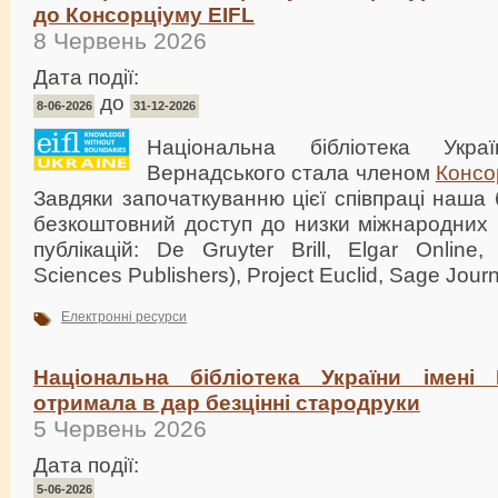
до Консорціуму EIFL
8 Червень 2026
Дата події:
до
8-06-2026
31-12-2026
Національна бібліотека Укр
Вернадського стала членом
Консо
Завдяки започаткуванню цієї співпраці наша 
безкоштовний доступ до низки міжнародних 
публікацій: De Gruyter Brill, Elgar Online
Sciences Publishers), Project Euclid, Sage Journ
Електронні ресурси
Національна бібліотека України імені 
отримала в дар безцінні стародруки
5 Червень 2026
Дата події:
5-06-2026