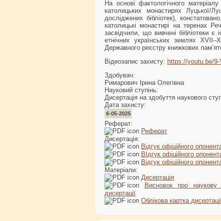
На основі фактологічного матеріалу
католицьких монастирях Луцької/Луц
досліджених бібліотек), констатован
католицькі монастирі на теренах Реч
засвідчили, що вивчені бібліотеки є
етнічних українських землях XVII–X
Державного реєстру книжкових пам’ято
Відеозапис захисту:
https://youtu.be
Здобувач:
Римарович Ірина Олегівна
Науковий ступінь:
Дисертація на здобуття наукового сту
Дата захисту:
6-05-2025
Реферат:
Реферат
Дисертація:
Відгук офіційного опонент
ВІдгук офіційного опонента 
Відгук офіційного опонент
Матеріали:
Дисертація
Висновок про наукову 
дисертації
Облікова картка дисертаці