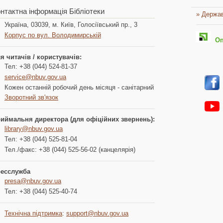
нтактна інформація Бібліотеки
» Держав
Україна, 03039, м. Київ, Голосіївський пр., 3
Корпус по вул. Володимирській
Опл
я читачів / користувачів:
Тел: +38 (044) 524-81-37
service@nbuv.gov.ua
Кожен останній робочий день місяця - санітарний
Зворотний зв'язок
иймальня директора (для офіційних звернень):
library@nbuv.gov.ua
Тел: +38 (044) 525-81-04
Тел./факс: +38 (044) 525-56-02 (канцелярія)
есслужба
presa@nbuv.gov.ua
Тел: +38 (044) 525-40-74
Технічна підтримка
:
support@nbuv.gov.ua