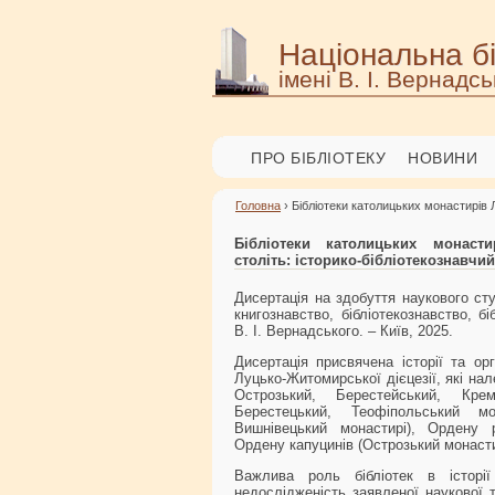
Національна бі
імені В. І. Вернадсь
ПРО БІБЛІОТЕКУ
НОВИНИ
Головна
› Бібліотеки католицьких монастирів Л
Бібліотеки католицьких монастир
століть: історико-бібліотекознавчий
Дисертація на здобуття наукового сту
книгознавство, бібліотекознавство, б
В. І. Вернадського. – Київ, 2025.
Дисертація присвячена історії та орг
Луцько-Житомирської дієцезії, які на
Острозький, Берестейський, Крем
Берестецький, Теофіпольський мо
Вишнівецький монастирі), Ордену р
Ордену капуцинів (Острозький монасти
Важлива роль бібліотек в історії
недослідженість заявленої наукової 