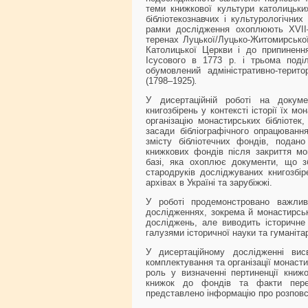
теми книжкової культури католицьких
бібліотекознавчих і культурологічни
рамки дослідження охоплюють XVIІ–
теренах Луцької/Луцько-Житомирської
Католицької Церкви і до припинення
Ісусового в 1773 р. і трьома поді
обумовлений адміністративно-терито
(1798–1925)
.
У дисертаційній роботі на докуме
книгозбірень у контексті історії їх мо
організацію монастирських бібліотек
засади бібліографічного опрацювання
змісту бібліотечних фондів, подан
книжкових фондів після закриття мон
базі, яка охоплює документи, що зб
стародруків досліджуваних книгозбіре
архівах в Україні та зарубіжжі.
У роботі продемонстровано важливі
дослідженнях, зокрема й монастирськ
досліджень, але виводить історичне 
галузями історичної науки та гуманіт
У дисертаційному дослідженні висв
комплектування та організації монаст
роль у визначенні пертиненції книжо
книжок до фондів та факти перем
представлено інформацію про розповс