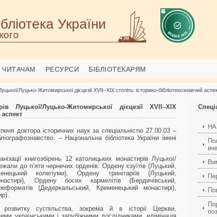
бліотека України
кого
ЧИТАЧАМ
РЕСУРСИ
БІБЛІОТЕКАРЯМ
уцької/Луцько-Житомирської дієцезії XVII–XIX століть: історико-бібліотекознавчий аспе
ів Луцької/Луцько-Житомирської дієцезії XVII–XIX
Спеці
 аспект
НА
пеня доктора історичних наук за спеціальністю 27.00.03 –
ібліографознавство. – Національна бібліотека України імені
По
вч
анізації книгозбірень 12 католицьких монастирів Луцької/
Ви
лежали до п’яти чернечих орденів: Ордену єзуїтів (Луцький,
енецький колегіуми), Ордену тринітаріїв (Луцький,
Пе
настирі), Ордену босих кармелітів (Бердичівський,
еформатів (Дедеркальський, Кременецький монастирі),
По
р).
П
 розвитку суспільства, зокрема й в історії Церкви,
по
теми українськими і зарубіжними дослідниками, елімінація