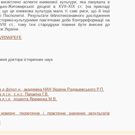
 висвітлено аспекти книжкової культури, яка панувала в
ько-Житомирської дієцезії в XVII–ХІХ ст. (на прикладі
о, що ця книжкова культура мала ті самі риси, що й інші
і Посполитої. Результати бібліотекознавчого дослідження
 історико-культурними пам’ятками доби Контрреформації на
VIII ст., тому їхні стародруки повинні бути внесені до
к України.
/9-VR0WiPEFE
пеня доктора історичних наук
а д.філол.н., академіка НАН України Радишевського Р.П.
д.і.н., с.н.с. Папакіна Г.В.
а д.і.н., доцента Яременка М.В.
новизну, теоретичне і практичне значення результатів
ї