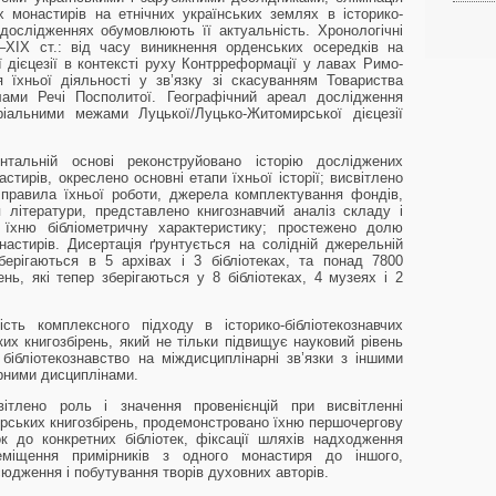
 монастирів на етнічних українських землях в історико-
х дослідженнях обумовлюють її актуальність. Хронологічні
XIX ст.: від часу виникнення орденських осередків на
 дієцезії в контексті руху Контрреформації у лавах Римо-
 їхньої діяльності у зв’язку зі скасуванням Товариства
лами Речі Посполитої. Географічний ареал дослідження
ріальними межами Луцької/Луцько-Житомирської дієцезії
нтальній основі реконструйовано історію досліджених
настирів, окреслено основні етапи їхньої історії; висвітлено
, правила їхньої роботи, джерела комплектування фондів,
 літератури, представлено книгознавчий аналіз складу і
о їхню бібліометричну характеристику; простежено долю
астирів. Дисертація ґрунтується на солідній джерельній
ерігаються в 5 архівах і 3 бібліотеках, та понад 7800
нь, які тепер зберігаються у 8 бібліотеках, 4 музеях і 2
сть комплексного підходу в історико-бібліотекознавчих
их книгозбірень, який не тільки підвищує науковий рівень
бібліотекознавство на міждисциплінарні зв’язки з іншими
арними дисциплінами.
ітлено роль і значення провенієнцій при висвітленні
ирських книгозбірень, продемонстровано їхню першочергову
к до конкретних бібліотек, фіксації шляхів надходження
іщення примірників з одного монастиря до іншого,
юдження і побутування творів духовних авторів.