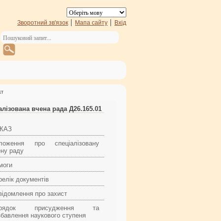
Зворотний зв'язок
Мапа сайту
Вхід
кт
алізована вчена рада Д26.165.01
КАЗ
ложення про спеціалізовану
ену раду
моги
релік документів
відомлення про захист
орядок присудження та
збавлення наукового ступеня