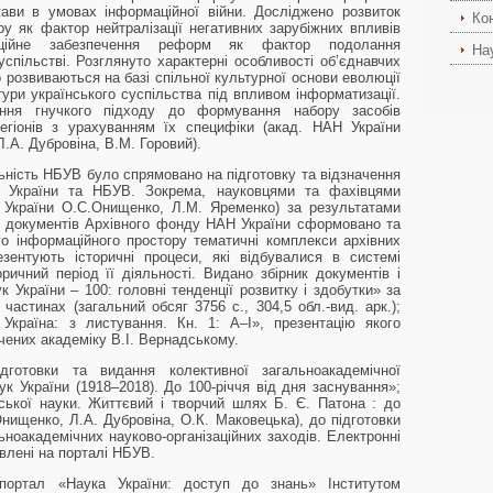
жави в умовах інформаційної війни. Досліджено розвиток
Ко
ру як фактор нейтралізації негативних зарубіжних впливів
ційне забезпечення реформ як фактор подолання
На
спільстві. Розглянуто характерні особливості об’єднавчих
о розвиваються на базі спільної культурної основи еволюції
ьтури українського суспільства під впливом інформатизації.
лення гнучкого підходу до формування набору засобів
егіонів з урахуванням їх специфіки (акад. НАН України
.А. Дубровіна, В.М. Горовий).
льність НБУВ було спрямовано на підготовку та відзначення
Н України та НБУВ. Зокрема, науковцями та фахівцями
Н України О.С.Онищенко, Л.М. Яременко) за результатами
ї документів Архівного фонду НАН України сформовано та
о інформаційного простору тематичні комплекси архівних
зентують історичні процеси, які відбувалися в системі
оричний період її діяльності. Видано збірник документів і
к України – 100: головні тенденції розвитку і здобутки» за
 частинах (загальний обсяг 3756 с., 304,5 обл.-вид. арк.);
Україна: з листування. Кн. 1: А–І», презентацію якого
чених академіку В.І. Вернадському.
готовки та видання колективної загальноакадемічної
к України (1918–2018). До 100-річчя від дня заснування»;
ської науки. Життєвий і творчий шлях Б. Є. Патона : до
нищенко, Л.А. Дубровіна, О.К. Маковецька), до підготовки
ноакадемічних науково-організаційних заходів. Електронні
авлені на порталі НБУВ.
портал «Наука України: доступ до знань» Інститутом