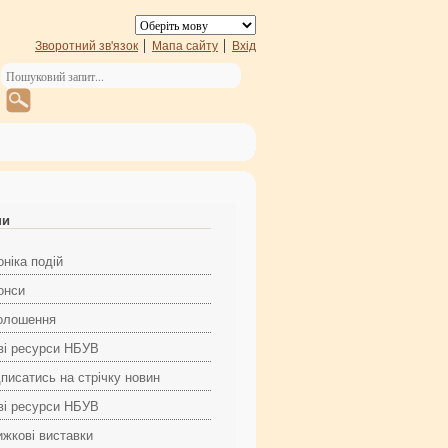
Зворотний зв'язок
Мапа сайту
Вхід
ни
ніка подій
онси
олошення
ві ресурси НБУВ
дписатись на стрічку новин
ві ресурси НБУВ
ижкові виставки