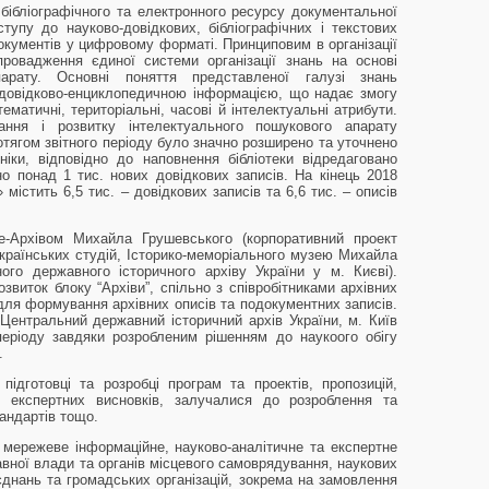
ібліографічного та електронного ресурсу документальної
тупу до науково-довідкових, бібліографічних і текстових
документів у цифровому форматі. Принциповим в організації
провадження єдиної системи організації знань на основі
парату. Основні поняття представленої галузі знань
довідково-енциклопедичною інформацією, що надає змогу
ематичні, територіальні, часові й інтелектуальні атрибути.
ння і розвитку інтелектуального пошукового апарату
ротягом звітного періоду було значно розширено та уточнено
ніки, відповідно до наповнення бібліотеки відредаговано
но понад 1 тис. нових довідкових записів. На кінець 2018
 містить 6,5 тис. – довідкових записів та 6,6 тис. – описів
-Архівом Михайла Грушевського (корпоративний проект
українських студій, Історико-меморіального музею Михайла
ого державного історичного архіву України у м. Києві).
звиток блоку “Архіви”, спільно з співробітниками архівних
ля формування архівних описів та подокументних записів.
 Центральний державний історичний архів України, м. Київ
періоду завдяки розробленим рішенням до наукоого обігу
.
підготовці та розробці програм та проектів, пропозицій,
в, експертних висновків, залучалися до розроблення та
тандартів тощо.
мережеве інформаційне, науково-аналітичне та експертне
авної влади та органів місцевого самоврядування, наукових
`єднань та громадських організацій, зокрема на замовлення