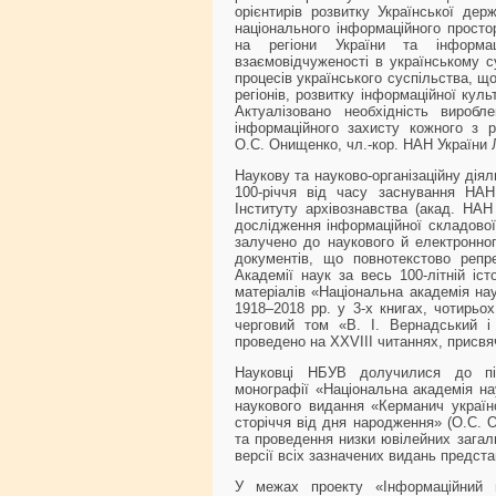
орієнтирів розвитку Української дер
національного інформаційного просто
на регіони України та інформа
взаємовідчуженості в українському су
процесів українського суспільства, щ
регіонів, розвитку інформаційної кул
Актуалізовано необхідність вироб
інформаційного захисту кожного з р
О.С. Онищенко, чл.-кор. НАН України Л
Наукову та науково-організаційну дія
100-річчя від часу заснування НА
Інституту архівознавства (акад. НА
дослідження інформаційної складово
залучено до наукового й електронног
документів, що повнотекстово репре
Академії наук за весь 100-літній іст
матеріалів «Національна академія нау
1918–2018 рр. у 3-х книгах, чотирьох
черговий том «В. І. Вернадський і 
проведено на XXVIII читаннях, присвя
Науковці НБУВ долучилися до під
монографії «Національна академія нау
наукового видання «Керманич україн
сторіччя від дня народження» (О.С. О
та проведення низки ювілейних загаль
версії всіх зазначених видань предст
У межах проекту «Інформаційний 