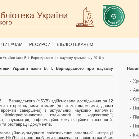
бліотека України
кого
ЧИТАЧАМ
РЕСУРСИ
БІБЛІОТЕКАРЯМ
и України імені В. І. Вернадського про наукову діяльність у 2018 р.
отеки України імені В. І. Вернадського про наукову
Нови
Хро
Ан
Ог
і В. І. Вернадського (НБУВ) здійснювала дослідження за
12
ми та прикладними темами (десятьма відомчими, двома
Но
 проектів завершено) з актуальних наукових напрямів:
, бібліографознавства, кодикології та кодикографії;
Пі
; наукометрії; інформаційно-комунікаційних технологій;
ї та реставрації документів.
Но
рмаційно-культурного забезпечення загальної інтеграції
Кн
стами НБУВ вивчено проблеми формування євроінтеграційних