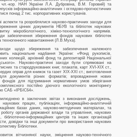
чл.-кор. НАН України Л.А. Дубровіна, В.М. Горовий) та
ипусків інформаційно-аналітичних і оглядово-прогностичних
лися понад 2 тис. корпоративних користувачів.
 аспекти та розроблялися науково-практичних заходи для
ереження цінних документів НБУВ та бібліотек наукових
ку мікробіологічного, хіміко-технологічного напрямів.
ди забезпечення збереження фондів наукових бібліотек
та техногенного навантаження (Л.В.Муха).
заходи щодо збереження та забезпечення належного
овить національне надбання України: «Фонд рукописів,
ичних колекцій, архівний фонд та депозитарій Національної
адського». Науково-практичні заходи були спрямовані на
исних та стародрукованих книг, плакатів, карт XVI-XIX ст.,
вердих оправ для книжок та газет XIX-XXI ст.; виготовлення
 для документів різних форматів; впровадження нових
ії фондів для підтримання нормативних умов зберігання
омплексного постійно діючого екологічного моніторингу
ою САБ «ІРБІС64».
рилюднено в заключних звітах з виконання досліджень,
наукових працях, публікаціях, інформаційно-аналітичній
рмаційних базах даних, науково-методичних матеріалах, та
роботу органів державної влади та управління, наукових
 бібліотечно-інформаційних центрів та інших організацій
сти, довідки та інші документи про використання наукових
лективу Бібліотеки.
виток вітчизняної науки, зміцнення науково-технічного