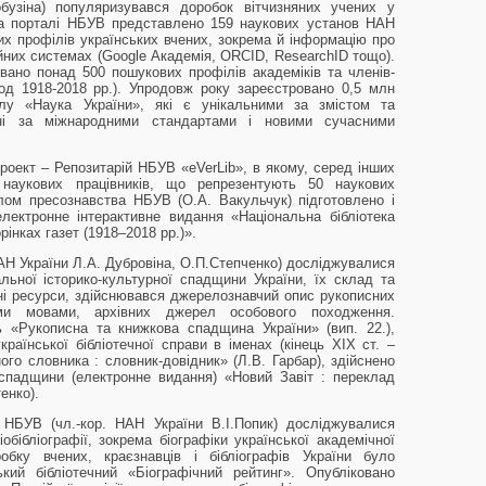
обузіна) популяризувався доробок вітчизняних учених у
На порталі НБУВ представлено 159 наукових установ НАН
их профілів українських вчених, зокрема й інформацію про
йних системах (Google Академія, ORCID, ResearchID тощо).
вано понад 500 пошукових профілів академіків та членів-
од 1918-2018 рр.). Упродовж року зареєстровано 0,5 млн
лу «Наука України», які є унікальними за змістом та
ні за міжнародними стандартами і новими сучасними
оект – Репозитарій НБУВ «eVerLib», в якому, серед інших
 наукових працівників, що репрезентують 50 наукових
ділом пресознавства НБУВ (О.А. Вакульчук) підготовлено і
електронне інтерактивне видання «Національна бібліотека
рінках газет (1918–2018 рр.)».
НАН України Л.А. Дубровіна, О.П.Степченко) досліджувалися
ьної історико-культурної спадщини України, їх склад та
ні ресурси, здійснювався джерелознавчий опис рукописних
ними мовами, архівних джерел особового походження.
ь «Рукописна та книжкова спадщина України» (вип. 22.),
країнської бібліотечної справи в іменах (кінець ХІХ ст. –
ого словника : словник-довідник» (Л.В. Гарбар), здійснено
 спадщини (електронне видання) «Новий Завіт : переклад
енко).
 НБУВ (чл.-кор. НАН України В.І.Попик) досліджувалися
іобібліографії, зокрема біографіки української академічної
бку вчених, краєзнавців і бібліографів України було
кий бібліотечний «Біографічний рейтинг». Опубліковано