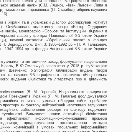
а Постійної комісії для складання біографічного словника
нської академії наук» (С.М. Ляшко), «Іван Львович Липа в
р, письменник, тарасівець» (І.І. Стамбол), збірник наукових
 16).
ри в Україні та в українській діаспорі досліджував Інститут
к). Опубліковано колективну працю «Віктор Федорович
не книзі», монографію «Особові та інституційні зібрання в
ечерської лаври у фондах Національної бібліотеки України
єць), наукові каталоги: «Український плакат у фондах
В. І. Вернадського. Вип. 3: 1986–1992 рр.» (Т. А. Галькевич,
ат 1947–1994 рр. з фондів Національної бібліотеки України
ептуальних та методичних засад формування національної
С. Кіраль, В.Ю.Омельчук) завершено у 2018 р. публікацією
ич Шевченко: бібліографія бібліографії видань творів
го» та науково-бібліографічного покажчика «Національна
ького: видання бібліотеки та література про її діяльність
 забезпечення (В. М. Горовий), Національною юридичною
дом Президентів України (Л. М. Галаган) досліджувалися
ормаційних впливів в умовах гібридної війни, проблеми
о простору як фактору нейтралізації негативних зарубіжних
ормаційного забезпечення реформ як фактору подолання
суспільстві. Вивчалися шляхи оптимізації бібліотечної
 ефективності інформаційно-комунікаційних процесів
ередовища, продовжувалося вдосконалення методик
ційних комунікацій в умовах глобальних інформаційних
ійно-культурне забезпечення інтеграції регіонів України»