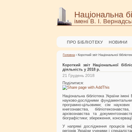
Національна бі
імені В. І. Вернадсь
ПРО БІБЛІОТЕКУ
НОВИНИ
Головна
› Короткий звіт Національної бібліотек
Короткий звіт Національної біблі
діяльність у 2018 р.
21 Грудень 2018
Поділитися:
Національна бібліотека України імен
науково-дослідними фундаментальни
програмно-цільовими; сім наукових
книгознавства, бібліотекознавства
архівознавства та документознавства
біографістики; збереження, консерваці
У напрямі дослідження процесів інфо
регіонів України ученими і спеціалі