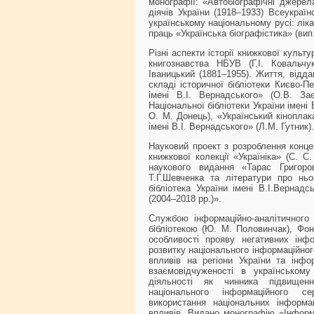
монографії: «Автобіографічні джерел
діячів України (1918–1933) Всеукраї
українському національному русі: ліка
праць «Українська біографістика» (вип.
Різні аспекти історії книжкової культу
книгознавства НБУВ (Г.І. Ковальчу
Іваницький (1881–1955). Життя, відда
складі історичної бібліотеки Києво-П
імені В.І. Вернадського» (О.В. За
Національної бібліотеки України імені 
О. М. Донець), «Український кіноплак
імені В.І. Вернадського» (Л.М. Гутник).
Науковий проект з розроблення конц
книжкової колекції «Україніка» (С. 
наукового видання «Тарас Григоров
Т.Г.Шевченка та літератури про ньо
бібліотека України імені В.І.Вернадс
(2004–2018 рр.)».
Службою інформаційно-аналітичного
бібліотекою (Ю. М. Половинчак), Фон
особливості прояву негативних інф
розвитку національного інформаційног
впливів на регіони України та інф
взаємовідчуженості в українському 
діяльності як чинника підвищення
національного інформаційного с
використання національних інформа
впливів. Видано монографію «Інформац