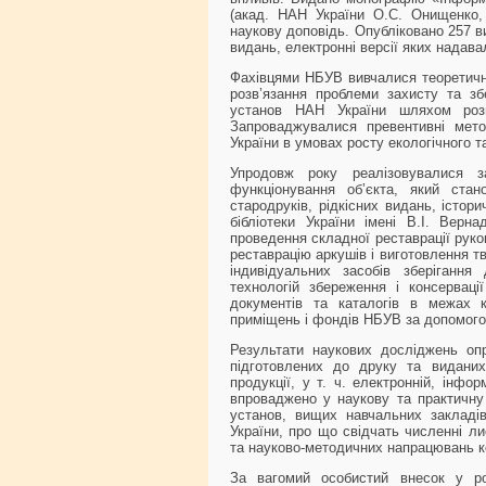
(акад. НАН України О.С. Онищенко, 
наукову доповідь. Опубліковано 257 в
видань, електронні версії яких надава
Фахівцями НБУВ вивчалися теоретичні
розв’язання проблеми захисту та зб
установ НАН України шляхом розвит
Запроваджувалися превентивні мето
України в умовах росту екологічного 
Упродовж року реалізовувалися 
функціонування об’єкта, який стан
стародруків, рідкісних видань, істор
бібліотеки України імені В.І. Верн
проведення складної реставрації рукоп
реставрацію аркушів і виготовлення т
індивідуальних засобів зберігання
технологій збереження і консервац
документів та каталогів в межах к
приміщень і фондів НБУВ за допомог
Результати наукових досліджень оп
підготовлених до друку та виданих 
продукції, у т. ч. електронній, інфо
впроваджено у наукову та практичну 
установ, вищих навчальних закладів,
України, про що свідчать численні ли
та науково-методичних напрацювань ко
За вагомий особистий внесок у роз