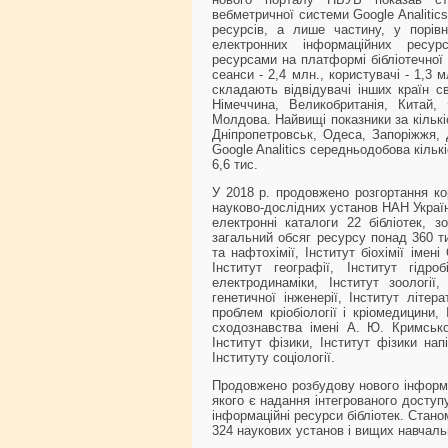
вебметричної системи Google Analitic
ресурсів, а лише частину, у порівн
електронних інформаційних ресур
ресурсами на платформі бібліотечної 
сеанси - 2,4 млн., користувачі - 1,3 
складають відвідувачі інших країн с
Німеччина, Великобританія, Китай, Ф
Молдова. Найвищі показники за кількіс
Дніпропетровськ, Одеса, Запоріжжя, 
Google Analitics середньодобова кіль
6,6 тис.
У 2018 р. продовжено розгортання ко
науково-дослідних установ НАН Україн
електронні каталоги 22 бібліотек, 
загальний обсяг ресурсу понад 360 тис.
та нафтохімії, Інститут біохімії імен
Інститут географії, Інститут гідроб
електродинаміки, Інститут зоології, 
генетичної інженерії, Інститут літер
проблем кріобіології і кріомедицини,
сходознавства імені А. Ю. Кримсько
Інститут фізики, Інститут фізики нап
Інституту соціології.
Продовжено розбудову нового інформа
якого є надання інтегрованого доступ
інформаційні ресурси бібліотек. Станом
324 наукових установ і вищих навчаль