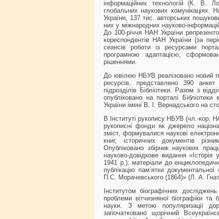
інформаційних технологій (К. В. Л
глобальних наукових комунікаціях. 
України, 137 тис. авторських пошуков
них у міжнародних науково-інформаці
До 100-річчя НАН України репрезенто
кореспондентів НАН України (за пері
сеансів роботи із ресурсами порта
програмною адаптацією, сформова
рішеннями.
До ювілею НБУВ реалізовано новий пр
ресурсів, представлено 390 анкет
підрозділів Бібліотеки. Разом з від
опубліковано на порталі Бібліотеки 
України імені В. І. Вернадського на сто
В Інституті рукопису НБУВ (чл.-кор. 
рукописні фонди як джерело націонал
зміст, формувалися наукові електрон
книг, історичних документів різ
Опубліковано збірник наукових прац
науково-довідкове видання «Історія у
1941 р.): матеріали до енциклопедичн
публікацію пам’ятки документальної
П.С. Морачевського (1864)» (Л. А. Гнат
Інститутом біографічних досліджень
проблеми вітчизняної біографіки та б
науки. З метою популяризації доро
започатковано щорічний Всеукраїнсь