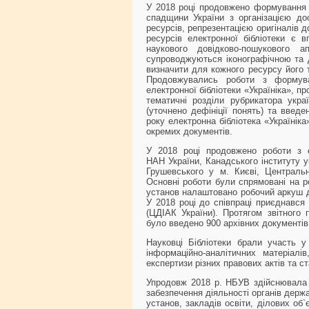
У 2018 році продовжено формування б
спадщини України з організацією дос
ресурсів, репрезентацією оригіналів 
ресурсів електронної бібліотеки є в
наукового довідково-пошукового а
супроводжуються іконографічною та 
визначити для кожного ресурсу його т
Продовжувались роботи з формува
електронної бібліотеки «Україніка», п
тематичні розділи рубрикатора украї
(уточнено дефініції понять) та введе
року електронна бібліотека «Україніка»
окремих документів.
У 2018 році продовжено роботи з е
НАН України, Канадського інституту 
Грушевського у м. Києві, Центральн
Основні роботи були спрямовані на ро
установ налаштовано робочий аркуш д
У 2018 році до співпраці приєднався
(ЦДІАК України). Протягом звітного 
було введено 900 архівних документів
Науковці Бібліотеки брали участь у 
інформаційно-аналітичних матеріалі
експертизи різних правових актів та с
Упродовж 2018 р. НБУВ здійснювала 
забезпечення діяльності органів держ
установ, закладів освіти, ділових об