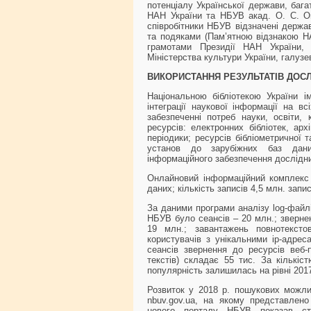
потенціалу Української держави, бага
НАН України та НБУВ акад. О. С. О
співробітники НБУВ відзначені держа
та подяками (Пам’ятною відзнакою Н
грамотами Президії НАН України, 
Міністерства культури України, галуз
ВИКО
РИСТАННЯ РЕЗУЛЬТАТІВ ДОС
Національною бібліотекою України ім
інтеграції наукової інформації на в
забезпеченні потреб науки, освіти, 
ресурсів: електронних бібліотек, арх
періодики; ресурсів бібліометричної 
установ до зарубіжних баз даних
інформаційного забезпечення дослідни
Онлайновий інформаційний комплекс
даних; кількість записів 4,5 млн. запи
За даними програми аналізу log-файл
НБУВ було сеансів – 20 млн.; звернен
19 млн.; завантажень повнотексто
користувачів з унікальними ір-адрес
сеансів звернення до ресурсів веб
текстів) складає 55 тис. За кількі
популярність залишилась на рівні 2017
Розвиток у 2018 р. пошукових можлив
nbuv.gov.ua, на якому представлено 
нового порталу НБУВ показав ста