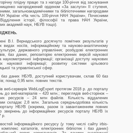
торічну плідну працю та з нагоди 100-річчя від заснування
нищенко нагороджений орденом «За заслуги» II ступеня,
вними, загальноакадемічними та бібліотечними нагородами
АН України «На честь 100-річчя НАН України», Почесними
Відділення історії, філософії та права НАН України,
евих академій наук, НБУВ тощо).
ЛІДЖЕНЬ.
ені В.I. Вернадського досягнуто помітних результатів у
сіх видах носіїв, інформаційному та науково-аналітичному
культури, державного управління; розбудові електронних
івів, баз даних, репозиторію електронних версій наукової
та наукометричної інформації; організації доступу наукових
 наукової інформації; розвитку системи цільового
цької та управлінської сфер.
 баз даних НБУВ, доступний користувачам, склав 60 баз
сів; понад 0,95 млн. повних текстів.
ів веб-серверів WebLogExpert протягом 2018 р. до порталу
ь до веб-матеріалів – 420 млн.; переглядів веб-сторінок –
вих ресурсів – 24 млн файлів. Кількість віддалених
ами складає 2,8 млн. Загальна середньодобова кількість
-порталу НБУВ (зокрема, разом із завантаженням повних
стю звернень до інформаційних ресурсів порталу НБУВ їх
 р.
остей інформаційного ресурсу (у тому числі сайту irbis-
комплекс каталогів, електронних бібліотек і баз даних)
більний попит користувачів. За даними аналітичної