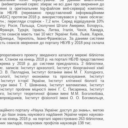
s (вебметричний сервіс збирає не всі дані про звернення до
янні із оригінальним log-файлом веб-сервера) комплекс
сів НБУВ (переважно представлений інформаційними
АБІС) протягом 2018 р. використовувався у таких обсягах:
млн.; перегляди сторінок - 7,2 млн. Серед відвідувачів 10%
віту: Росія, Польща, Сполучені Штати Америки, Білорусь,
ранція, Турція, Ізраіль, Литва, Італія, Чехія, Канада,
тю сеансів мають такі 10 міст України: Київ, Львів, Харків,
Донецьк, Тернопіль, Івано-Франківськ. За даними системи
кість сеансів звернення до порталу НБУВ у 2018 році склала
рпоративного проекту зведеного каталогу мережі бібліотек
и. Станом на кінець 2018 р. на порталі НБУВ представлено
зокрема у 2018 р. до системи приєдналось 2 бібліотеки,
 записів: Інститут археології, Інститут біоорганічної хімії
і О. В. Палладіна, Інститут ботаніки імені М. Г. Холодного,
іології, Інститут економіки та прогнозування, Інститут
Інститут історії України, Інститут клітинної біології та
атури імені Т. Г. Шевченка, Інститут математики, Інститут
 Інститут проблем міцності імені Г. С. Писаренка, Інститут
го, Інститут теоретичної фізики імені М.М. Боголюбова,
івпровідників, Інститут фізіології імені О. О. Богомольця,
ційного порталу «Наука України: доступ до знань», метою
у до бази знань наукового надбання України через науково-
 на кінець 2018 р. на порталі зареєстровано 263 бібліотеки,
них закладів, пошукових профілів науковців 138 тис.