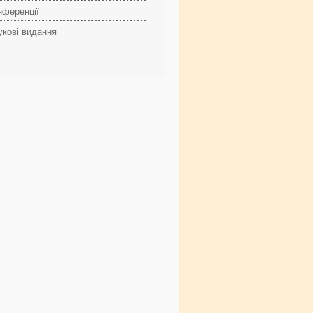
нференції
укові видання