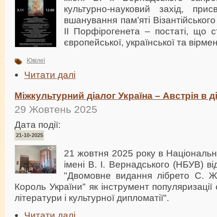
культурно-науковий захід, прис
вшанування пам’яті Візантійськог
ІІ Порфірогенета – постаті, що с
європейської, української та вірмен
Ювілеї
Читати далі
Міжкультурний діалог Україна – Австрія в ді
29 Жовтень 2025
Дата події:
21-10-2025
21 жовтня 2025 року в Національні
імені В. І. Вернадського (НБУВ) в
"Двомовне видання лібрето С. 
Король України" як інструмент популяризації 
літератури і культурної дипломатії".
Читати далі