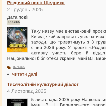
Різдвяний політ Щедрика
2 Грудень 2025
Дата події:
3-12-2025
Таку назву має виставковий проєкт
Києва, який запросить усіх охочих
заходи, що триватимуть з 3 груд
січня 2026 року. У проєкті «Різд
активну участь бере й відді
Національної бібліотеки України імені В.І. Вер
Виставки
Читати далі
Тисячолітній культурний діалог
4 Листопад 2025
5 листопада 2025 року Національн
імені В. І. Вернадського запр