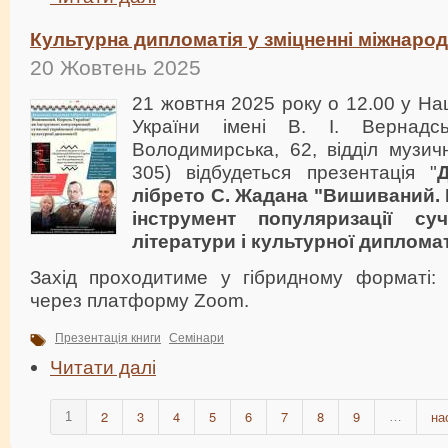
Культурна дипломатія у зміцненні міжнарод
20 Жовтень 2025
21 жовтня 2025 року о 12.00 у Нац
України імені В. І. Вернадс
Володимирська, 62, відділ музич
305) відбудеться презентація "
лібрето С. Жадана "Вишиваний. 
інструмент популяризації суч
літератури і культурної дипломат
Захід проходитиме у гібридному форматі:
через платформу Zoom.
Презентація книги
Семінари
Читати далі
2
3
4
5
6
7
8
9
на
1
…