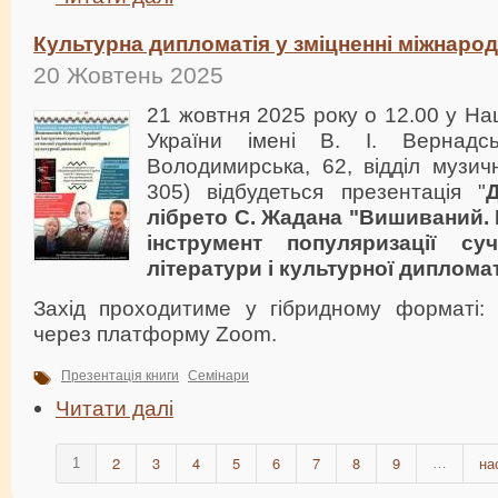
Культурна дипломатія у зміцненні міжнарод
20 Жовтень 2025
21 жовтня 2025 року о 12.00 у Нац
України імені В. І. Вернадс
Володимирська, 62, відділ музич
305) відбудеться презентація "
лібрето С. Жадана "Вишиваний. 
інструмент популяризації суч
літератури і культурної дипломат
Захід проходитиме у гібридному форматі:
через платформу Zoom.
Презентація книги
Семінари
Читати далі
2
3
4
5
6
7
8
9
на
1
…