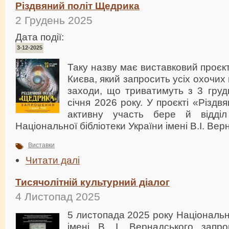
Різдвяний політ Щедрика
2 Грудень 2025
Дата події:
3-12-2025
Таку назву має виставковий проєкт
Києва, який запросить усіх охочих
заходи, що триватимуть з 3 груд
січня 2026 року. У проєкті «Різд
активну участь бере й відді
Національної бібліотеки України імені В.І. Вер
Виставки
Читати далі
Тисячолітній культурний діалог
4 Листопад 2025
5 листопада 2025 року Національн
імені В. І. Вернадського запр