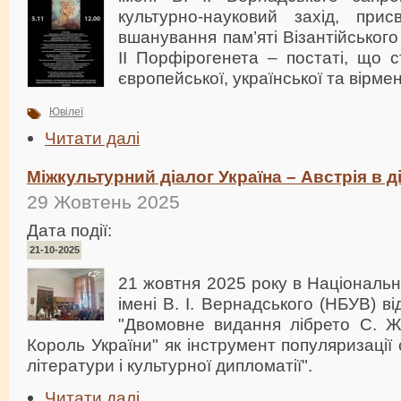
культурно-науковий захід, прис
вшанування пам’яті Візантійськог
ІІ Порфірогенета – постаті, що с
європейської, української та вірмен
Ювілеї
Читати далі
Міжкультурний діалог Україна – Австрія в ді
29 Жовтень 2025
Дата події:
21-10-2025
21 жовтня 2025 року в Національні
імені В. І. Вернадського (НБУВ) в
"Двомовне видання лібрето С. 
Король України" як інструмент популяризації 
літератури і культурної дипломатії".
Читати далі