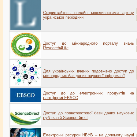
Скористайтесь онлайн можливостями архіву
української періодики
Доступ до міжнародного порталу знань
Research4Life
Для українських вчених подовжено доступ до
міжнародних баз даних наукової інформації
Доступ до до електронних продуктів на
платформі EBSCO
Доступ до повнотекстової бази даних наукових
публікацій ScienceDirect
Електронні ресурси НБУВ – на допомогу науці