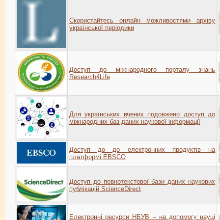
Скористайтесь онлайн можливостями архіву
української періодики
Доступ до міжнародного порталу знань
Research4Life
Для українських вчених подовжено доступ до
міжнародних баз даних наукової інформації
Доступ до до електронних продуктів на
платформі EBSCO
Доступ до повнотекстової бази даних наукових
публікацій ScienceDirect
Електронні ресурси НБУВ – на допомогу науці