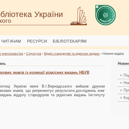
бліотека України
кого
ЧИТАЧАМ
РЕСУРСИ
БІБЛІОТЕКАРЯМ
т книгознавства
›
Структура
›
Відділ стародруків та рідкісних видань
› Новини відділу
ань
Новин
кових знаків із колекції рідкісних видань НБУВ
Под
Но
ліотеці України імені В.І.Вернадського вийшов друком
Пуб
жкових знаків, що репрезентує результати досліджень книг
х видань відділу стародруків та рідкісних видань Інституту
Ко