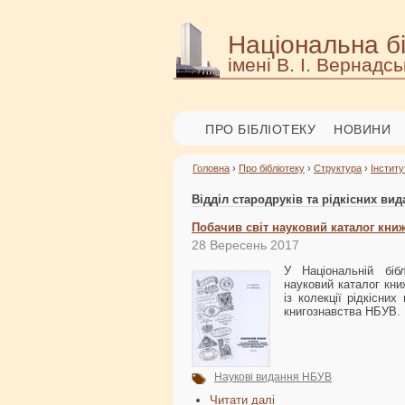
Національна бі
імені В. І. Вернадсь
ПРО БІБЛІОТЕКУ
НОВИНИ
Головна
›
Про бібліотеку
›
Структура
›
Інститу
Відділ стародруків та рідкісних вид
Побачив світ науковий каталог книж
28 Вересень 2017
У Національній біб
науковий каталог кни
із колекції рідкісни
книгознавства НБУВ.
Наукові видання НБУВ
Читати далі