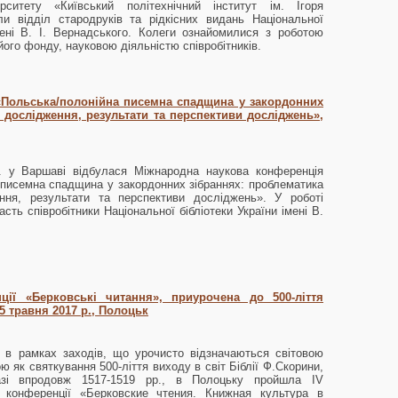
ерситету «Київський політехнічний інститут ім. Ігоря
али відділ стародруків та рідкісних видань Національної
імені В. І. Вернадського. Колеги ознайомилися з роботою
 його фонду, науковою діяльністю співробітників.
«Польська/полонійна писемна спадщина у закордонних
 дослідження, результати та перспективи досліджень»,
. у Варшаві відбулася Міжнародна наукова конференція
 писемна спадщина у закордонних зібраннях: проблематика
ння, результати та перспективи досліджень». У роботі
сть співробітники Національної бібліотеки України імені В.
ії «Берковські читання», приурочена до 500-ліття
5 травня 2017 р., Полоцьк
. в рамках заходів, що урочисто відзначаються світовою
ю як святкування 500-ліття виходу в світ Біблії Ф.Скорини,
азі впродовж 1517-1519 рр., в Полоцьку пройшла ІV
 конференції «Берковские чтения. Книжная культура в