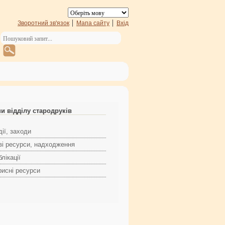
Зворотний зв'язок
Мапа сайту
Вхід
и відділу стародруків
ії, заходи
ві ресурси, надходження
лікації
рисні ресурси