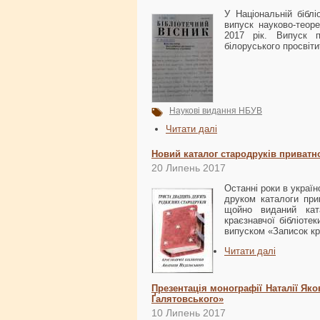
У Національній біблі
випуск науково-теоре
2017 рік. Випуск п
білоруського просвіт
Наукові видання НБУВ
Читати далі
Новий каталог стародруків приватно
20 Липень 2017
Останні роки в україн
друком каталоги прив
щойно виданий ката
краєзнавчої бібліоте
випуском «Записок кр
Читати далі
Презентація монографії Наталії Яко
Ґалятовського»
10 Липень 2017