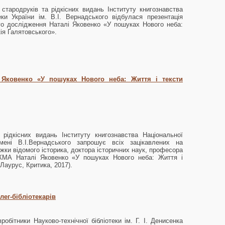
стародруків та рідкісних видань Інституту книгознавства
еки України ім. В.І. Вернадського відбулася презентація
го дослідження Наталі Яковенко «У пошуках Нового неба:
ія Ґалятовського».
 Яковенко «У пошуках Нового неба: Життя і тексти
і рідкісних видань Інституту книгознавства Національної
імені В.І.Вернадського запрошує всіх зацікавлених на
ижки відомого історика, доктора історичних наук, професора
УКМА Наталі Яковенко «У пошуках Нового неба: Життя і
 Лаурус, Критика, 2017).
лег-бібліотекарів
робітники Науково-технічної бібліотеки ім. Г. І. Денисенка