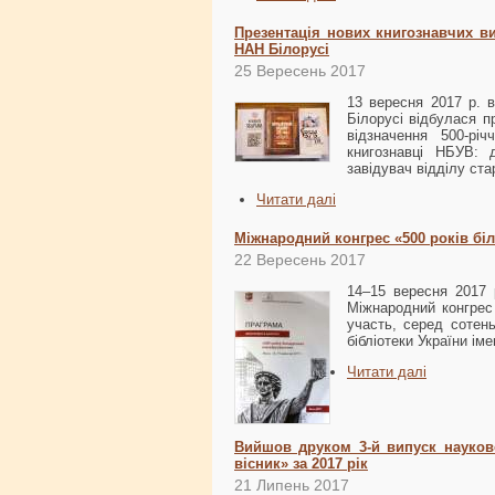
Презентація нових книгознавчих ви
НАН Білорусі
25 Вересень 2017
13 вересня 2017 р. в
Білорусі відбулася п
відзначення 500-рі
книгознавці НБУВ: 
завідувач відділу ста
Читати далі
Міжнародний конгрес «500 років бі
22 Вересень 2017
14–15 вересня 2017 р
Міжнародний конгрес 
участь, серед сотень 
бібліотеки України іме
Читати далі
Вийшов друком 3-й випуск науково
вісник» за 2017 рік
21 Липень 2017