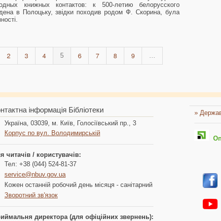
одных книжных контактов: к 500-летию белорусского
дена в Полоцьку, звідки походив родом Ф. Скорина, була
ності.
2
3
4
6
7
8
9
5
…
нтактна інформація Бібліотеки
» Держав
Україна, 03039, м. Київ, Голосіївський пр., 3
Корпус по вул. Володимирській
Опл
я читачів / користувачів:
Тел: +38 (044) 524-81-37
service@nbuv.gov.ua
Кожен останній робочий день місяця - санітарний
Зворотний зв'язок
иймальня директора (для офіційних звернень):