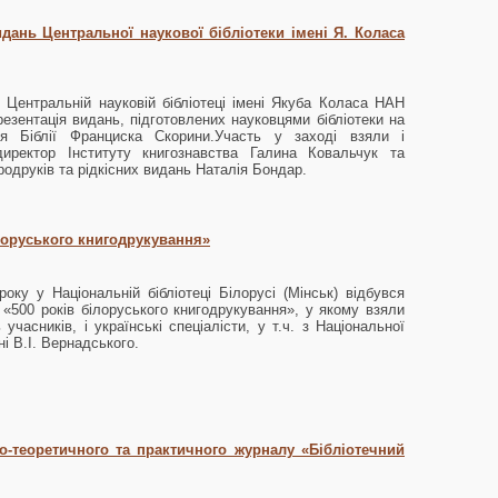
дань Центральної наукової бібліотеки імені Я. Коласа
 Центральній науковій бібліотеці імені Якуба Коласа НАН
резентація видань, підготовлених науковцями бібліотеки на
ччя Біблії Франциска Скорини.Участь у заході взяли і
директор Інституту книгознавства Галина Ковальчук та
родруків та рідкісних видань Наталія Бондар.
лоруського книгодрукування»
оку у Національній бібліотеці Білорусі (Мінськ) відбувся
«500 років білоруського книгодрукування», у якому взяли
учасників, і українські спеціалісти, у т.ч. з Національної
ні В.І. Вернадського.
-теоретичного та практичного журналу «Бібліотечний