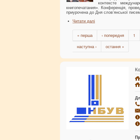
контексте междунар
книгопечатания». Конференція, прове
приурочена до Дня слов’янської писем
Читати далі
« перша
‹ попередня
1
наступна ›
остання »
Ко
Дл
Пр