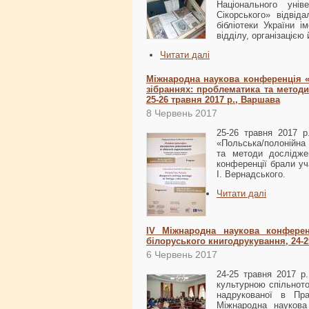
Національного унів
Сікорського» відвід
бібліотеки України 
відділу, організацією
Читати далі
Міжнародна наукова конференція 
зібраннях: проблематика та методи
25-26 травня 2017 р., Варшава
8 Червень 2017
25-26 травня 2017 р
«Польська/полонійна
та методи дослідже
конференції брали уча
І. Вернадського.
Читати далі
ІV Міжнародна наукова конференц
білоруського книгодрукування, 24-2
6 Червень 2017
24-25 травня 2017 р
культурною спільното
надрукованої в Пр
Міжнародна наукова