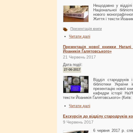
Нещодавно у відділі 
Національної бібліот
нового монографічно
Життя і тексти Йоаник
Презентація книги
Читати далі
Презентація нової книжки Наталі
Йоаникія Ґалятовського»
21 Червень 2017
Дата події:
27-06-2017
Відділ стародруків 
бібліотеки України 
презентацію нової кн
кафедри історії На
тексти Йоаникія Ґалятовського» (Київ:
Читати далі
Екскурсія до відділу стародруків ко
9 Червень 2017
6 червня 2017 р. спів