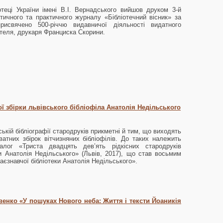
отеці України імені В.І. Вернадського вийшов друком 3-й
тичного та практичного журналу «Бібліотечний вісник» за
рисвячено 500-річчю видавничої діяльності видатного
ителя, друкаря Франциска Скорини.
ї збірки львівського бібліофіла Анатолія Недільського
ській бібліографії стародруків прикметні й тим, що виходять
атних збірок вітчизняних бібліофілів. До таких належить
лог «Триста двадцять дев’ять рідкісних стародруків
ки Анатолія Недільського» (Львів, 2017), що став восьмим
аєзнавчої бібліотеки Анатолія Недільського».
венко «У пошуках Нового неба: Життя і тексти Йоаникія