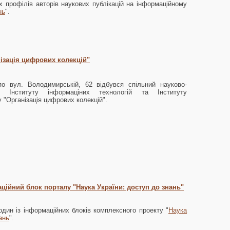
 профілів авторів наукових публікацій на інформаційному
нь
".
ізація цифрових колекцій"
по вул. Володимирській, 62 відбувся спільний науково-
р Інституту інформаціних технологій та Інституту
 "Організація цифрових колекцій".
ційний блок порталу "Наука України: доступ до знань"
дин із інформаційних блоків комплексного проекту "
Наука
ань
".