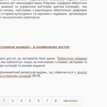
бачила світ монографія Івана Лобузіна «Цифрові бібліотечні
ні рішення та управління життєвим циклом колекцій», яка
о питань, пов’язаних з реалізацією бібліотечних цифрових
 історико-культурного та наукового надбання, організацією
х технологічних комплексів.
 історичні колекції» - в онлайновому доступі
ано доступ до матеріалів бази даних "
Бібліотечні зібрання
, яка забезпечує пошук за ключовими словами, авторами та
ами колекцій та роками видання.
різноманітний репертуар видань, що зберігаються у
відділі
та історичних колекцій
НБУВ.
3
4
5
6
7
8
наступна ›
2