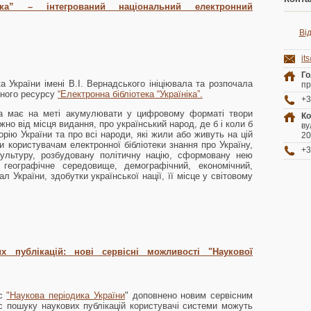
ніка” – інтегрований національний електронний
Ві
it
Го
ка України імені В.І. Вернадського ініціювала та розпочала
пр
йного ресурсу
“Електронна бібліотека “Україніка”.
+3
ка має на меті акумулювати у цифровому форматі твори
К
но від місця видання, про український народ, де б і коли б
ву
орію України та про всі народи, які жили або живуть на цій
20
и користувачам електронної бібліотеки знання про Україну,
+3
 культуру, розбудовану політичну націю, сформовану нею
географічне середовище, демографічний, економічний,
ал України, здобутки української нації, її місце у світовому
х публікацій: нові сервісні можливості "Наукової
рс
"Наукова періодика України
" доповнено новим сервісним
с пошуку наукових публікацій користувачі системи можуть