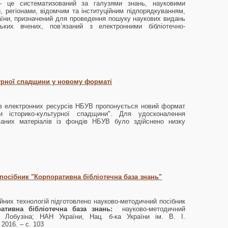
 це систематизований за галузями знань, науковими
, регіонами, відомчим та інституційним підпорядкуванням,
аїни, призначений для проведення пошуку наукових видань
ських вчених, пов’язаний з електронними бібліотечно-
урної спадщини у новому форматі
ів електронних ресурсів НБУВ пропонується новий формат
ки історико-культурної спадщини". Для удосконалення
аних матеріалів із фондів НБУВ було здійснено низку
осібник "Корпоративна бібліотечна база знань"
ійних технологій підготовлено науково-методичний посібник
ативна бібліотечна база знань:
науково-методичний
а Лобузіна; НАН України, Нац. б-ка України ім. В. І.
 2016. – с. 103