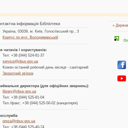
нтактна інформація Бібліотеки
» Держав
Україна, 03039, м. Київ, Голосіївський пр., 3
Корпус по вул. Володимирській
Опл
я читачів / користувачів:
Тел: +38 (044) 524-81-37
service@nbuv.gov.ua
Кожен останній робочий день місяця - санітарний
Зворотний зв'язок
иймальня директора (для офіційних звернень):
library@nbuv.gov.ua
Тел: +38 (044) 525-81-04
Тел./факс: +38 (044) 525-56-02 (канцелярія)
есслужба
presa@nbuv.gov.ua
Тел: +38 (044) 525-40-74