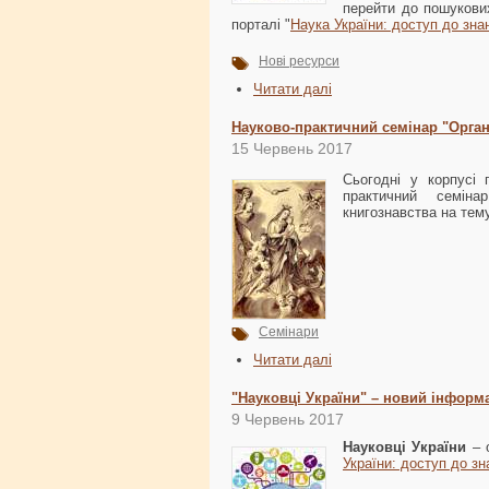
перейти до пошукових
порталі "
Наука України: доступ до зна
Нові ресурси
Читати далі
Науково-практичний семінар "Орган
15 Червень 2017
Сьогодні у корпусі 
практичний семіна
книгознавства на тему
Семінари
Читати далі
"Науковці України" – новий інформа
9 Червень 2017
Науковці України
– о
України: доступ до зн