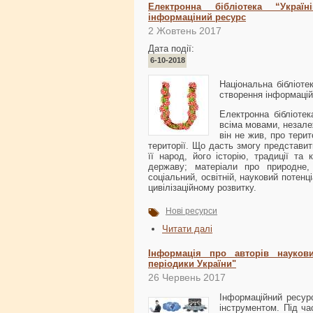
Електронна бібліотека “Украї
інформаціний ресурс
2 Жовтень 2017
Дата події:
6-10-2018
Національна бібліоте
створення інформаці
Електронна бібліоте
всіма мовами, незалеж
він не жив, про терит
території. Що дасть змогу представит
її народ, його історію, традиції та
державу; матеріали про природне, 
соціальний, освітній, науковий потенці
цивілізаційному розвитку.
Нові ресурси
Читати далі
Інформація про авторів наукови
періодики України"
26 Червень 2017
Інформаційний ресу
інструментом. Під ча