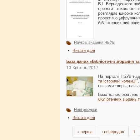
В.І. Вернадського по
проекти: технологіч
розглядає широке кол
проектів оцифрування
бібліотечних цифрови
Наукові видання НБУВ
Читати далі
База даних «Бібліотечні зібрання та
13 Квітень 2017
На порталі НБУВ над
та історичні колекції
"
назвами творів, назв
База даних охоплює 
бібліотечних зібрань 
Нові ресурси
Читати далі
« перша
‹ попередня
1