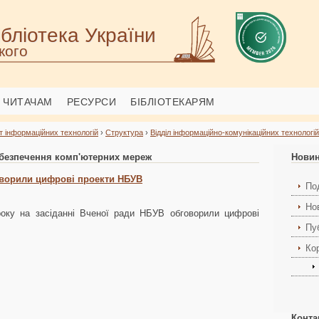
бліотека України
кого
ЧИТАЧАМ
РЕСУРСИ
БІБЛІОТЕКАРЯМ
т інформаційних технологій
›
Структура
›
Відділ інформаційно-комунікаційних технологій
абезпечення комп'ютерних мереж
Новин
оворили цифрові проекти НБУВ
Под
Но
оку на засіданні Вченої ради НБУВ обговорили цифрові
Пуб
Ко
Конта