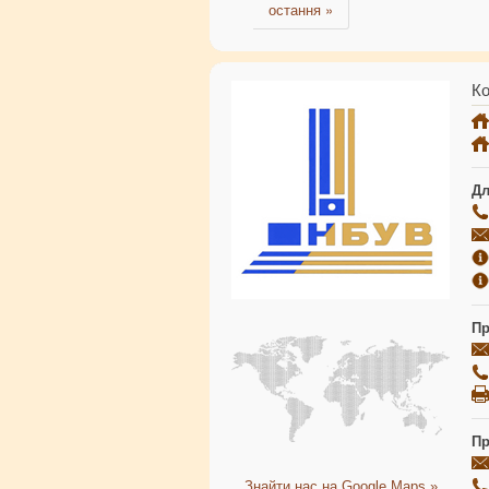
остання »
Ко
Дл
Пр
Пр
Знайти нас на Google Maps »