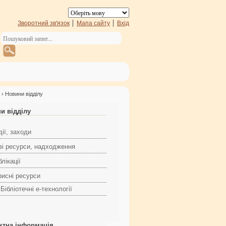
Зворотний зв'язок
Мапа сайту
Вхід
› Новини відділу
и відділу
ії, заходи
ві ресурси, надходження
лікації
рисні ресурси
Бібліотечні е-технології
ктна інформація