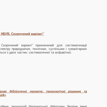
 НБУВ. Скорочений варіант"
Скорочений варіант” призначений для систематизації
спектру природничих, технічних, суспільних і гуманітарних
ться з двох частин: систематичної та алфавітної.
ові бібліотечні проекти: технологічні рішення та
цій»
ційних технологій Національної бібліотеки України імені