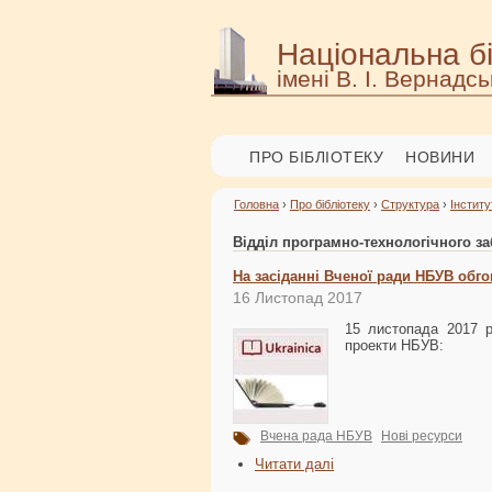
Національна бі
імені В. І. Вернадсь
ПРО БІБЛІОТЕКУ
НОВИНИ
Головна
›
Про бібліотеку
›
Структура
›
Інститу
Відділ програмно-технологічного з
На засіданні Вченої ради НБУВ обг
16 Листопад 2017
15 листопада 2017 р
проекти НБУВ:
Вчена рада НБУВ
Нові ресурси
Читати далі