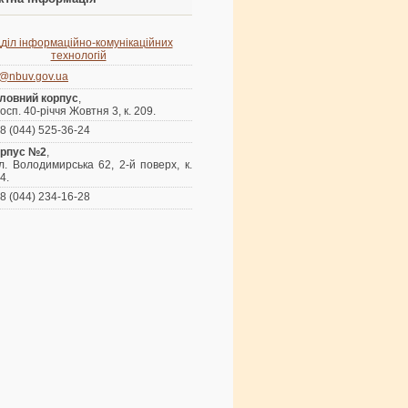
дділ інформаційно-комунікаційних
технологій
s@nbuv.gov.ua
ловний корпус
,
осп. 40-річчя Жовтня 3, к. 209.
8 (044) 525-36-24
орпус №2
,
л. Володимирська 62, 2-й поверх, к.
4.
8 (044) 234-16-28