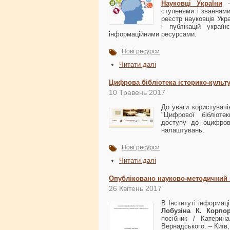
Науковці України
–
ступенями і званнями
реєстр науковців Укр
і публікацій україн
інформаційними ресурсами.
Нові ресурси
Читати далі
Цифрова бібліотека історико-культ
10 Травень 2017
До уваги користувач
"Цифрової бібліоте
доступу до оцифров
налаштувань.
Нові ресурси
Читати далі
Опубліковано науково-методичний п
26 Квітень 2017
В Інституті інформац
Лобузіна К.
Корпор
посібник / Катерин
Вернадського. – Київ,