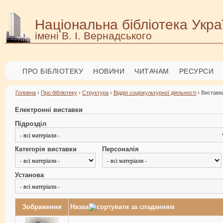
Національна бібліотека Укра
імені В. І. Вернадського
ПРО БІБЛІОТЕКУ
НОВИНИ
ЧИТАЧАМ
РЕСУРСИ
Головна
›
Про бібліотеку
›
Структура
›
Відділ соціокультурної діяльності
› Виставки
Електронні виставки
Підрозділ
Категорія виставки
Персоналія
Установа
Зображення
Назва