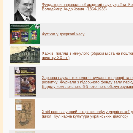
Фундатори національної академії наук україни: Ко
Володи́мир Андрі́йович (1864-1938)
Футбол у дзеркалі часу
Харків: погляд з минулого (образи міста на пошто
початку ХХ ст.)
Харчова наука і технологія: сучасні тенденції та 
розвитку. Журнали з підсобного фонду залу пері
Відділу комплексного бібліотечного обслуговуван
Хліб наш насущний: сторінки побуту української 
(цикл: Кулінарна культура українських діаспор)