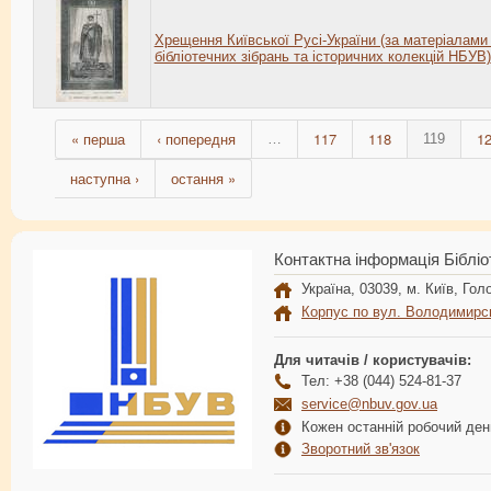
Хрещення Київської Русі-України (за матеріалами 
бібліотечних зібрань та історичних колекцій НБУВ)
« перша
‹ попередня
117
118
1
…
119
наступна ›
остання »
Контактна інформація Бібліо
Україна, 03039, м. Київ, Голо
Корпус по вул. Володимирс
Для читачів / користувачів:
Тел: +38 (044) 524-81-37
service@nbuv.gov.ua
Кожен останній робочий день
Зворотний зв'язок