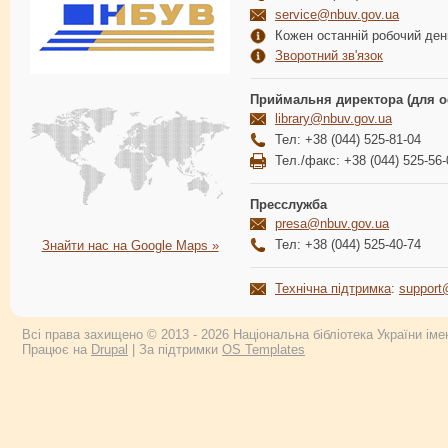
service@nbuv.gov.ua
Кожен останній робочий день
Зворотний зв'язок
Приймальня директора (для о
library@nbuv.gov.ua
Тел: +38 (044) 525-81-04
Тел./факс: +38 (044) 525-56-
Пресслужба
presa@nbuv.gov.ua
Тел: +38 (044) 525-40-74
Знайти нас на Google Maps »
Технічна підтримка
:
support
Всі права захищено © 2013 - 2026 Національна бібліотека України імен
Працює на
Drupal
| За підтримки
OS Templates