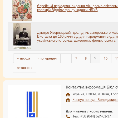
Єврейські періодичні видання між двома світовим
колекцій Відділу фонду юдаїки НБУВ
Дмитро Яворницький: дослідник запорозького коза
Виставка до 160-річчя від дня народження видатн
українського історика, археолога, фольклориста
« перша
‹ попередня
7
8
10
1
…
9
остання »
Контактна інформація Бібліо
Україна, 03039, м. Київ, Голо
Корпус по вул. Володимирс
Для читачів / користувачів:
Тел: +38 (044) 524-81-37