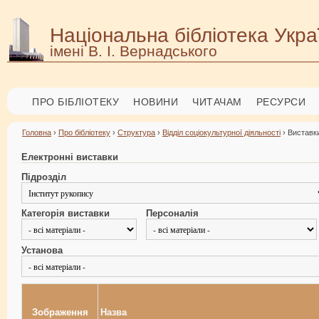
Національна бібліотека Укра
імені В. І. Вернадського
ПРО БІБЛІОТЕКУ
НОВИНИ
ЧИТАЧАМ
РЕСУРСИ
Головна
›
Про бібліотеку
›
Структура
›
Відділ соціокультурної діяльності
› Виставки
Електронні виставки
Підрозділ
Категорія виставки
Персоналія
Установа
Зображення
Назва