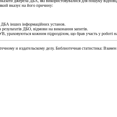
вказати джерела ДБА, які використовувалися для пошуку відпові
 який вказує на його причину:
ня ДБА інших інформаційних установ.
в результатів ДБО, відмови на виконання запитів.
УВ, ураховуються кожним підрозділом, що брав участь у роботі н
чному и издательскому делу. Библиотечная статистика: Взамен Г