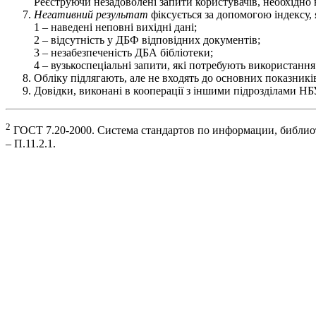
Реєструючи незадоволені запити користувачів, необхідно 
Негативний результат
фіксується за допомогою індексу,
1 – наведені неповні вихідні дані;
2 – відсутність у ДБФ відповідних документів;
3 – незабезпеченість ДБА бібліотеки;
4 – вузькоспеціальні запити, які потребують використан
Обліку підлягають, але не входять до основних показникі
Довідки, виконані в кооперації з іншими підрозділами НБ
2
ГОСТ 7.20-2000. Система стандартов по информации, библиоте
– П.11.2.1.