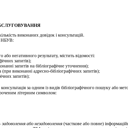
ОБСЛУГОВУВАННЯ
лькість виконаних довідок і консультацій.
О НБУВ:
 або негативного результату, містить відомості:
фічних запитів);
онанні запитів на бібліографічне уточнення);
(при виконанні адресно-бібліографічних запитів);
ічних запитів);
 консультація за одним із видів бібліографічного пошуку або мет
ороченим літерним символом:
–
задоволення або незадоволення
(часткове або повне) інформацій