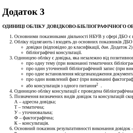
Додаток 3
ОДИНИЦІ ОБЛІКУ ДОВІДКОВО-БІБЛІОГРАФІЧНОГО 
Основними показниками діяльності НБУВ у сфері ДБО є кі
Обліку підлягають і входять до основних показників ДБ
довідки (відповідно до класифікації,
див
. Додаток 2)
бібліографічні консультації.
Одиницею обліку є довідка, яка незалежно від позитивного
про одну тему (при виконанні тематичних бібліогра
про один уточнений бібліографічний запис (при вик
про одне встановлення місцезнаходження документа 
про один виявлений факт (при виконанні фактограф
2
або консультація з одного питання
.
Одиницею обліку консультації є проведена бібліографічна
Позначення визначених видів довідок та консультацій ск
А – адресна довідка;
Т – тематична;
У – уточнювальна;
Ф – фактографічна;
К – консультація.
Основний показник результативності виконання довідок 