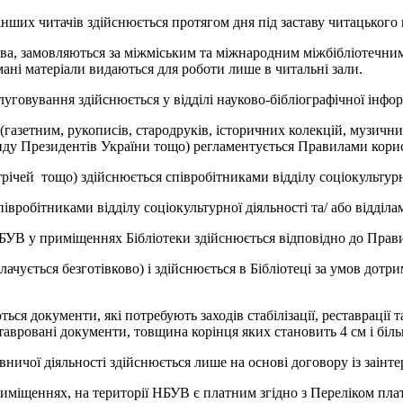
інших читачів здійснюється протягом дня під заставу читацького 
иєва, замовляються за міжміським та міжнародним міжбібліотечн
ні матеріали видаються для роботи лише в читальні зали.
уговування здійснюється у відділі науково-бібліографічної інформ
азетним, рукописів, стародруків, історичних колекцій, музични
Фонду Президентів України тощо) регламентується Правилами кор
стрічей тощо) здійснюється співробітниками відділу соціокультурн
івробітниками відділу соціокультурної діяльності та/ або відділа
УВ у приміщеннях Бібліотеки здійснюється відповідно до Прави
ачується безготівково) і здійснюється в Бібліотеці за умов дотр
ся документи, які потребують заходів стабілізації, реставрації 
еставровані документи, товщина корінця яких становить 4 см і бі
ничої діяльності здійснюється лише на основі договору із заінт
приміщеннях, на території НБУВ є платним згідно з Переліком пл