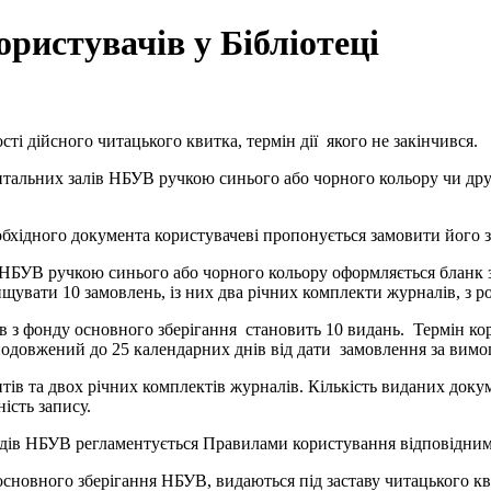
ристувачів у Бібліотеці
сті дійсного читацького квитка, термін дії якого не закінчився.
читальних залів НБУВ ручкою синього або чорного кольору чи д
 необхідного документа користувачеві пропонується замовити йог
я НБУВ ручкою синього або чорного кольору оформляється бланк 
увати 10 замовлень, із них два річних комплекти журналів, з р
в з фонду основного зберігання становить 10 видань. Термін ко
одовжений до 25 календарних днів від дати замовлення за вимо
нтів та двох річних комплектів журналів. Кількість виданих док
ість запису.
фондів НБУВ регламентується Правилами користування відповідни
і основного зберігання НБУВ, видаються під заставу читацького к