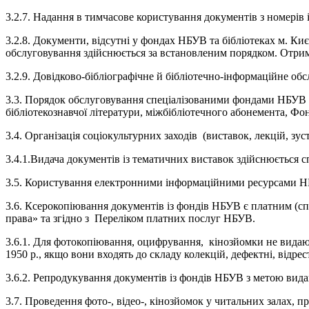
3.2.7. Надання в тимчасове користування документів з номерів 
3.2.8. Документи, відсутні у фондах НБУВ та бібліотеках м. К
обслуговування здійснюється за встановленим порядком. Отрима
3.2.9. Довідково-бібліографічне й бібліотечно-інформаційне обсл
3.3. Порядок обслуговування спеціалізованими фондами НБУВ (г
бібліотекознавчої літератури, міжбібліотечного абонемента, 
3.4. Організація соціокультурних заходів (виставок, лекцій, зу
3.4.1.Видача документів із тематичних виставок здійснюється сп
3.5. Користування електронними інформаційними ресурсами НБ
3.6. Ксерокопіювання документів із фондів НБУВ є платним (спл
права» та згідно з Переліком платних послуг НБУВ.
3.6.1. Для фотокопіювання, оцифрування, кінозйомки не видають
1950 р., якщо вони входять до складу колекцій, дефектні, відр
3.6.2. Репродукування документів із фондів НБУВ з метою видав
3.7. Проведення фото-, відео-, кінозйомок у читальних залах, 