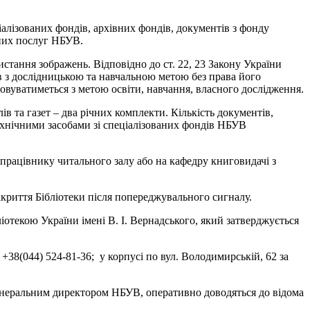
іалізованих фондів, архівних фондів, документів з фонду
тних послуг НБУВ.
стання зображень. Відповідно до ст. 22, 23 Закону України
в з дослідницькою та навчальною метою без права його
овуватиметься з метою освіти, навчання, власного дослідження.
в та газет – два річних комплекти. Кількість документів,
хнічними засобами зі спеціалізованих фондів НБУВ
х працівнику читального залу або на кафедру книговидачі з
акриття Бібліотеки після попереджувального сигналу.
отекою України імені В. І. Вернадського, який затверджується
+38(044) 524-81-36; у корпусі по вул. Володимирській, 62 за
генеральним директором НБУВ, оперативно доводяться до відома