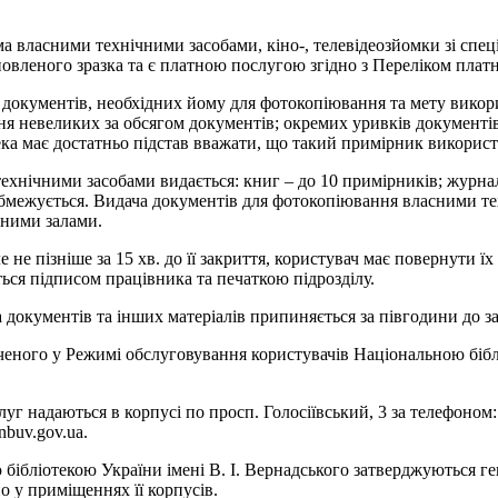
а власними технічними засобами, кіно-, телевідеозйомки зі спец
ановленого зразка та є платною послугою згідно з Переліком пла
у документів, необхідних йому для фотокопіювання та мету викори
ня невеликих за обсягом документів; окремих уривків документі
ка має достатньо підстав вважати, що такий примірник використ
хнічними засобами видається: книг – до 10 примірників; журналі
бмежується. Видача документів для фотокопіювання власними те
ьними залами.
 не пізніше за 15 хв. до її закриття, користувач має повернути ї
ься підписом працівника та печаткою підрозділу.
 документів та інших матеріалів припиняється за півгодини до з
ченого у Режимі обслуговування користувачів Національною біблі
г надаються в корпусі по просп. Голосіївський, 3 за телефоном: 
nbuv.gov.ua.
 бібліотекою України імені В. І. Вернадського затверджуються 
 у приміщеннях її корпусів.