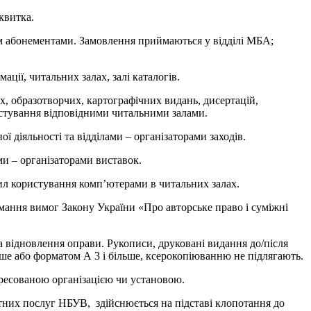
квитка.
им абонементами. Замовлення приймаються у відділі МБА;
ації, читальних залах, залі каталогів.
х, образотворчих, картографічних видань, дисертацій,
истування відповідними читальними залами.
ої діяльності та відділами – організаторами заходів.
ми – організаторами виставок.
л користування комп’ютерами в читальних залах.
имання вимог Закону України «Про авторське право і суміжні
та відновлення оправи. Рукописи, друковані видання до/після
льше або форматом А 3 і більше, ксерокопіюванню не підлягають.
ересованою організацією чи установою.
атних послуг НБУВ, здійснюється на підставі клопотання до