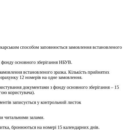
рукарським способом заповнюється замовлення встановленого
о з фонду основного зберігання НБУВ.
замовлення встановленого зразка. Кількість прийнятих
озрахунку 12 номерів на одне замовлення.
ристування документами з фонду основного зберігання – 15
гою користувача).
ументів записується у контрольний листок
ми читальними залами.
витка, бронюються на номері 15 календарних днів.