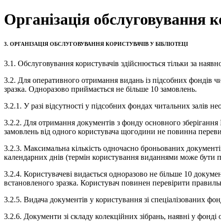
Організація обслуговування ко
3. ОРГАНІЗАЦІЯ ОБСЛУГОВУВАННЯ КОРИСТУВАЧІВ У БІБЛІОТЕЦІ
3.1. Обслуговування користувачів здійснюється тільки за наявно
3.2. Для оперативного отримання видань із підсобних фондів 
зразка. Одноразово приймається не більше 10 замовлень.
3.2.1. У разі відсутності у підсобних фондах читальних залів
3.2.2. Для отримання документів з фонду основного зберіганн
замовлень від одного користувача щогодини не повинна перевищ
3.2.3. Максимальна кількість одночасно броньованих документі
календарних днів (термін користування виданнями може бути п
3.2.4. Користувачеві видається одноразово не більше 10 докуме
встановленого зразка. Користувач повинен перевірити правильн
3.2.5. Видача документів у користування зі спеціалізованих 
3.2.6. Документи зі складу колекційних зібрань, наявні у фонд