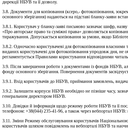
дирекції НБУВ та її дозволу.
3.8. Документи для копіювання (ксеро,- фотокопіювання, зокрем
основного зберігання) надаються на підставі бланку-заяви вст
3.8.1. Користувач у бланку-заяві письмово зазначає шифр, назв
«Про авторське право та суміжні права» дозволяється копіюван
тиражування. Допускається копіювання за умови, якщо Бібліоте
3.8.2. Одночасно користувачеві для фотокопіювання власними те
виданих користувачеві для фотокопіювання упродовж дня, не о
регламентується Правилами користування відповідними читал
3.9. Після завершення роботи з документами із фондів НБУВ, але
фонду основного зберігання. Повернення документів засвідчуєт
3.9.1. Вхід користувачів до НБУВ, приймання замовлень, видача
3.9.2. Залишити корпуси НБУВ необхідно не пізніше часу, зазна
генеральним директором НБУВ.
3.10. Довідки й інформація щодо режиму роботи НБУВ та її послу
телефоном: +38(044) 235-41-96, а також через вебпортал НБУВ: 
3.11. Зміни Режиму обслуговування користувачів Національною
користувачів шляхом повідомлень на вебпорталі НБУВ та наочно